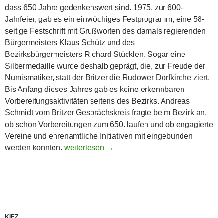
dass 650 Jahre gedenkenswert sind. 1975, zur 600-
Jahrfeier, gab es ein einwöchiges Festprogramm, eine 58-
seitige Festschrift mit Grußworten des damals regierenden
Bürgermeisters Klaus Schütz und des
Bezirksbürgermeisters Richard Stücklen. Sogar eine
Silbermedaille wurde deshalb geprägt, die, zur Freude der
Numismatiker, statt der Britzer die Rudower Dorfkirche ziert.
Bis Anfang dieses Jahres gab es keine erkennbaren
Vorbereitungsaktivitäten seitens des Bezirks. Andreas
Schmidt vom Britzer Gesprächskreis fragte beim Bezirk an,
ob schon Vorbereitungen zum 650. laufen und ob engagierte
Vereine und ehrenamtliche Initiativen mit eingebunden
650 Jahre Britz in 2025
werden könnten.
weiterlesen
→
KIEZ