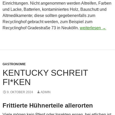
Einrichtungen. Nicht angenommen werden Altreifen, Farben
und Lacke, Batterien, kontaminiertes Holz, Bauschutt und
Altmedikamente; diese sollten gegebenenfalls zum
Recyclinghof gebracht werden, zum Beispiel zum
Platz schaffen für 
Recyclinghof Gradestraße 73 in Neukölln.
weiterlesen
→
GASTRONOMIE
KENTUCKY SCHREIT
FI*KEN
9. OKTOBER 2024
ADMIN
Frittierte Hühnerteile allerorten
Viele mögen kein Pferd oder Insekten essen, bei etlichen ist