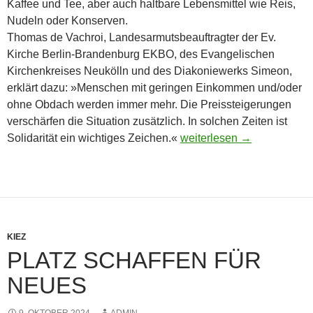
Kaffee und Tee, aber auch haltbare Lebensmittel wie Reis,
Nudeln oder Konserven.
Thomas de Vachroi, Landesarmutsbeauftragter der Ev.
Kirche Berlin-Brandenburg EKBO, des Evangelischen
Kirchenkreises Neukölln und des Diakoniewerks Simeon,
erklärt dazu: »Menschen mit geringen Einkommen und/oder
ohne Obdach werden immer mehr. Die Preissteigerungen
verschärfen die Situation zusätzlich. In solchen Zeiten ist
Kaffeewette
Solidarität ein wichtiges Zeichen.«
weiterlesen
→
KIEZ
PLATZ SCHAFFEN FÜR
NEUES
9. OKTOBER 2024
ADMIN