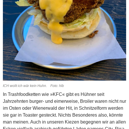
ICH wollt ich wär kein Huhn. Foto: hlb
In Trashfoodketten wie »KFC« gibt es Hühner seit
Jahrzehnten burger- und eimerweise, Broiler waren nicht nur
im Osten oder Wienerwald der Hit, in Schnitzelform werden
sie gar in Toaster gesteckt. Nichts Besonderes also, könnte
man meinen. Auch in unseren Kiezen begegnen wir an allen
Ecken vielfach arabisch geführten Läden namens City, Risa