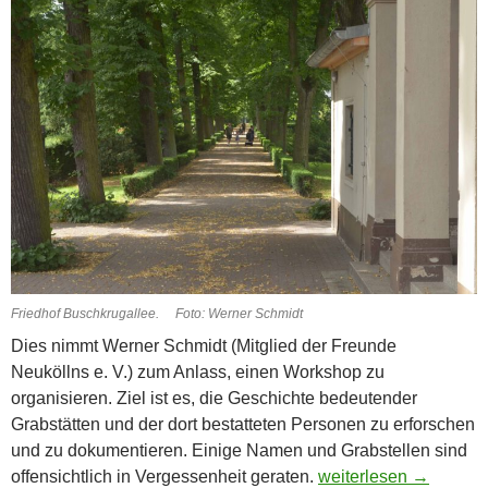
Friedhof Buschkrugallee. Foto: Werner Schmidt
Dies nimmt Werner Schmidt (Mitglied der Freunde
Neuköllns e. V.) zum Anlass, einen Workshop zu
organisieren. Ziel ist es, die Geschichte bedeutender
Grabstätten und der dort bestatteten Personen zu erforschen
und zu dokumentieren. Einige Namen und Grabstellen sind
Der Friedhof Buschkru
offensichtlich in Vergessenheit geraten.
weiterlesen
→