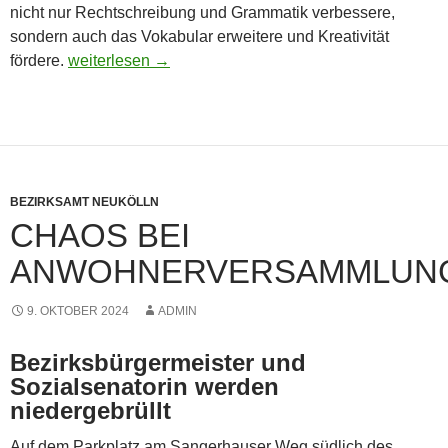
nicht nur Rechtschreibung und Grammatik verbessere,
sondern auch das Vokabular erweitere und Kreativität
Ein Abschied und eine Premiere
fördere.
weiterlesen
→
BEZIRKSAMT NEUKÖLLN
CHAOS BEI
ANWOHNERVERSAMMLUN
9. OKTOBER 2024
ADMIN
Bezirksbürgermeister und
Sozialsenatorin werden
niedergebrüllt
Auf dem Parkplatz am Sangerhauser Weg südlich des