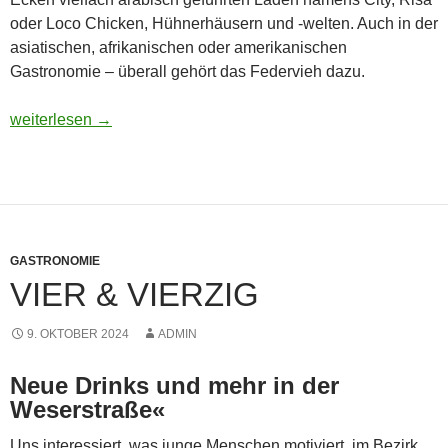
oder Loco Chicken, Hühnerhäusern und -welten. Auch in der
asiatischen, afrikanischen oder amerikanischen
Gastronomie – überall gehört das Federvieh dazu.
Kentucky schreit Fi*ken
weiterlesen
→
GASTRONOMIE
VIER & VIERZIG
9. OKTOBER 2024
ADMIN
Neue Drinks und mehr in der
Weserstraße«
Uns interessiert, was junge Menschen motiviert, im Bezirk