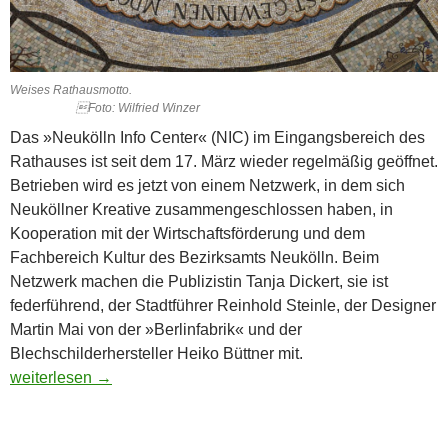
Weises Rathausmotto.
Foto: Wilfried Winzer
Das »Neukölln Info Center« (NIC) im Eingangsbereich des
Rathauses ist seit dem 17. März wieder regelmäßig geöffnet.
Betrieben wird es jetzt von einem Netzwerk, in dem sich
Neuköllner Kreative zusammengeschlossen haben, in
Kooperation mit der Wirtschaftsförderung und dem
Fachbereich Kultur des Bezirksamts Neukölln. Beim
Netzwerk machen die Publizistin Tanja Dickert, sie ist
federführend, der Stadtführer Reinhold Steinle, der Designer
Martin Mai von der »Berlinfabrik« und der
Blechschilderhersteller Heiko Büttner mit.
Dem Rathaus aufs Dach steigen
weiterlesen
→