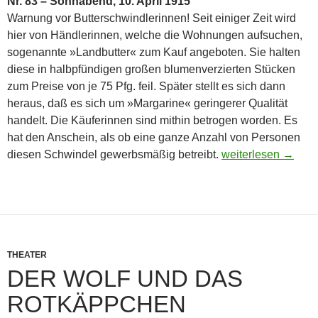
Nr. 83 – Sonnabend, 10. April 1915
Warnung vor Butterschwindlerinnen! Seit einiger Zeit wird
hier von Händlerinnen, welche die Wohnungen aufsuchen,
sogenannte »Landbutter« zum Kauf angeboten. Sie halten
diese in halbpfündigen großen blumenverzierten Stücken
zum Preise von je 75 Pfg. feil. Später stellt es sich dann
heraus, daß es sich um »Margarine« geringerer Qualität
handelt. Die Käuferinnen sind mithin betrogen worden. Es
hat den Anschein, als ob eine ganze Anzahl von Personen
Neuköllner Alltägli
diesen Schwindel gewerbsmäßig betreibt.
weiterlesen
→
THEATER
DER WOLF UND DAS
ROTKÄPPCHEN