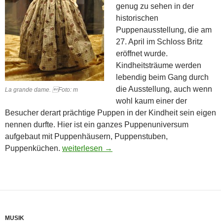
genug zu sehen in der
historischen
Puppenausstellung, die am
27. April im Schloss Britz
eröffnet wurde.
Kindheitsträume werden
lebendig beim Gang durch
die Ausstellung, auch wenn
La grande dame. Foto: m
wohl kaum einer der
Besucher derart prächtige Puppen in der Kindheit sein eigen
nennen durfte. Hier ist ein ganzes Puppenuniversum
aufgebaut mit Puppenhäusern, Puppenstuben,
Ein Besuch in der Welt der Puppen
Puppenküchen.
weiterlesen
→
MUSIK