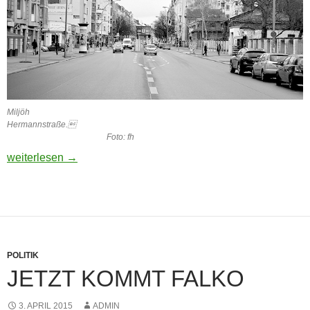
Miljöh
Hermannstraße.
Foto: fh
Milieuschutz für ganz Nord-Neukölln
weiterlesen
→
POLITIK
JETZT KOMMT FALKO
3. APRIL 2015
ADMIN