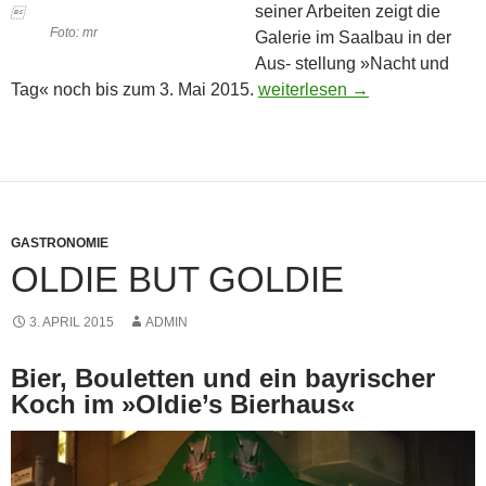
seiner Arbeiten zeigt die

Foto: mr
Galerie im Saalbau in der
Aus- stellung »Nacht und
Bei »Nacht und Tag«
Tag« noch bis zum 3. Mai 2015.
weiterlesen
→
GASTRONOMIE
OLDIE BUT GOLDIE
3. APRIL 2015
ADMIN
Bier, Bouletten und ein bayrischer
Koch im »Oldie’s Bierhaus«