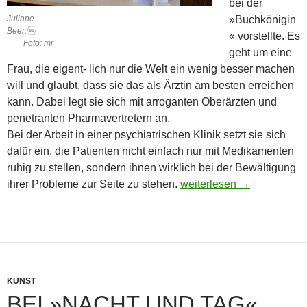
bei der
Juliane
»Buchkönigin
Beer.
« vorstellte. Es
Foto: mr
geht um eine
Frau, die eigent- lich nur die Welt ein wenig besser machen
will und glaubt, dass sie das als Ärztin am besten erreichen
kann. Dabei legt sie sich mit arroganten Oberärzten und
penetranten Pharmavertretern an.
Bei der Arbeit in einer psychiatrischen Klinik setzt sie sich
dafür ein, die Patienten nicht einfach nur mit Medikamenten
ruhig zu stellen, sondern ihnen wirklich bei der Bewältigung
Von Frauen, die die Welt 
ihrer Probleme zur Seite zu stehen.
weiterlesen
→
KUNST
BEI »NACHT UND TAG«