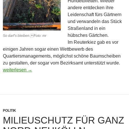
Hundetoiletten. Wieder
andere entdecken ihre
Leidenschaft fürs Gärtnern
und verwandeln das Stück
Straßenland in ein
hübsches Gärtchen.
So darf‘s bleiben.Foto: mr
Im Reuterkiez gab es vor
einigen Jahren sogar einen Wettbewerb des
Quartiersmanagements, möglichst schöne Baumscheiben
zu gestalten, der sogar vom Bezirksamt unterstützt wurde.
Gegen die Ruhestörer im Kiez
weiterlesen
→
POLITIK
MILIEUSCHUTZ FÜR GANZ