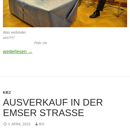
Was verbindet
uns?
Foto: mr
Gemeinsame Werte statt Klischees
weiterlesen
→
KIEZ
AUSVERKAUF IN DER
EMSER STRASSE
3. APRIL 2015
RO