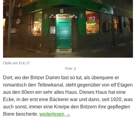
Oldie am Eck.
Foto: jt
Dort, wo der Britzer Damm fast so tut, als überquere er
romantisch den Teltowkanal, steht gegenüber von elf Etagen
aus den 60ern ein sehr altes Haus. Dieses Haus hat eine
Ecke, in der erst eine Bäckerei war und dann, seit 1920, was
auch sonst, immer eine Kneipe den Britzern ihre gepflegten
Oldie but Goldie
Biere bescherte.
weiterlesen
→