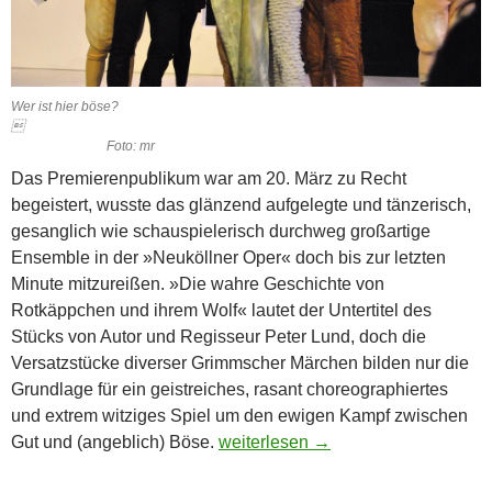
Wer ist hier böse?

Foto: mr
Das Premierenpublikum war am 20. März zu Recht
begeistert, wusste das glänzend aufgelegte und tänzerisch,
gesanglich wie schauspielerisch durchweg großartige
Ensemble in der »Neuköllner Oper« doch bis zur letzten
Minute mitzureißen. »Die wahre Geschichte von
Rotkäppchen und ihrem Wolf« lautet der Untertitel des
Stücks von Autor und Regisseur Peter Lund, doch die
Versatzstücke diverser Grimmscher Märchen bilden nur die
Grundlage für ein geistreiches, rasant choreographiertes
und extrem witziges Spiel um den ewigen Kampf zwischen
Der Wolf und das Rotkäppchen
Gut und (angeblich) Böse.
weiterlesen
→