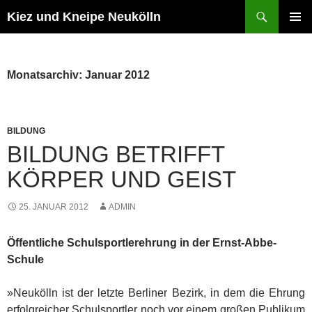
Zum
Suchen
Kiez und Kneipe Neukölln
Inhalt
PRIMÄR
springen
MENÜ
Monatsarchiv: Januar 2012
BILDUNG
BILDUNG BETRIFFT
KÖRPER UND GEIST
25. JANUAR 2012
ADMIN
Öffentliche Schulsportlerehrung in der Ernst-Abbe-
Schule
»Neukölln ist der letzte Berliner Bezirk, in dem die Ehrung
erfolgreicher Schulsportler noch vor einem großen Publikum