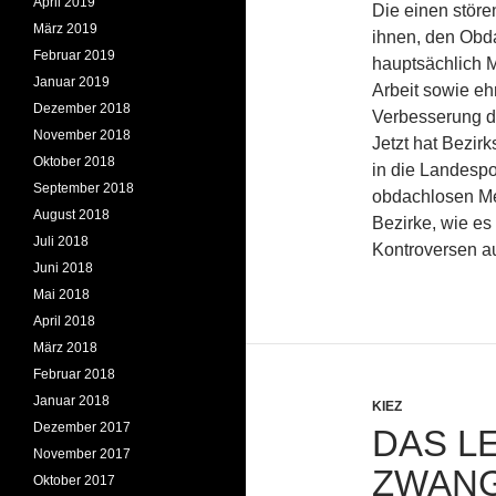
April 2019
Die einen störe
März 2019
ihnen, den Obda
Februar 2019
hauptsächlich M
Januar 2019
Arbeit sowie ehr
Dezember 2018
Verbesserung de
November 2018
Jetzt hat Bezir
Oktober 2018
in die Landespo
September 2018
obdachlosen Me
August 2018
Bezirke, wie es 
Juli 2018
Kontroversen au
Juni 2018
Mai 2018
April 2018
März 2018
Februar 2018
Januar 2018
KIEZ
Dezember 2017
DAS L
November 2017
ZWANG
Oktober 2017