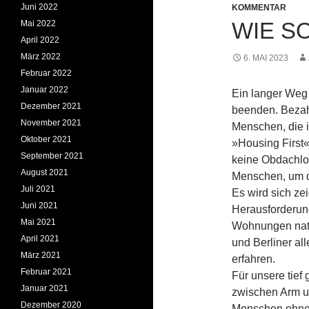
Juni 2022
KOMMENTAR
WIE SO
Mai 2022
April 2022
März 2022
6. MAI 2023
Februar 2022
Januar 2022
Ein langer Weg 
Dezember 2021
beenden. Bezah
November 2021
Menschen, die i
Oktober 2021
»Housing First«
September 2021
keine Obdachlos
August 2021
Menschen, um d
Juli 2021
Es wird sich ze
Juni 2021
Herausforderung
Mai 2021
Wohnungen natü
April 2021
und Berliner all
März 2021
erfahren.
Februar 2021
Für unsere tief 
Januar 2021
zwischen Arm und
Dezember 2020
Menschen ohne 