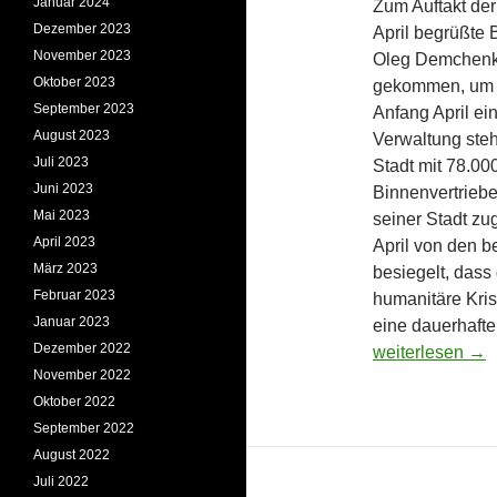
Januar 2024
Zum Auftakt de
Dezember 2023
April begrüßte 
November 2023
Oleg Demchenko
Oktober 2023
gekommen, um si
September 2023
Anfang April ei
August 2023
Verwaltung steh
Juli 2023
Stadt mit 78.00
Juni 2023
Binnenvertrieb
Mai 2023
seiner Stadt zu
April 2023
April von den b
März 2023
besiegelt, dass
Februar 2023
humanitäre Kris
Januar 2023
eine dauerhaft
Dezember 2022
BVV wählt neue
weiterlesen
→
November 2022
Oktober 2022
September 2022
August 2022
Juli 2022