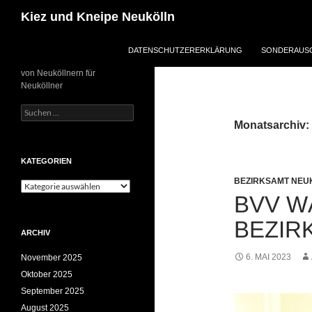
Zum
Suchen
Kiez und Kneipe Neukölln
Inhalt
springen
DATENSCHUTZERERKLÄRUNG
SONDERAUSG
von Neuköllnern für
Neuköllner
Suchen
nach:
Monatsarchiv:
KATEGORIEN
BEZIRKSAMT NEU
Kategorien
BVV W
BEZIR
ARCHIV
6. MAI 2023
November 2025
Oktober 2025
September 2025
August 2025