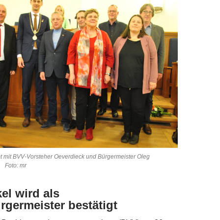
 mit BVV-Vorsteher Oeverdieck und Bürgermeister Oleg
) Foto: mr
el wird als
rgermeister bestätigt