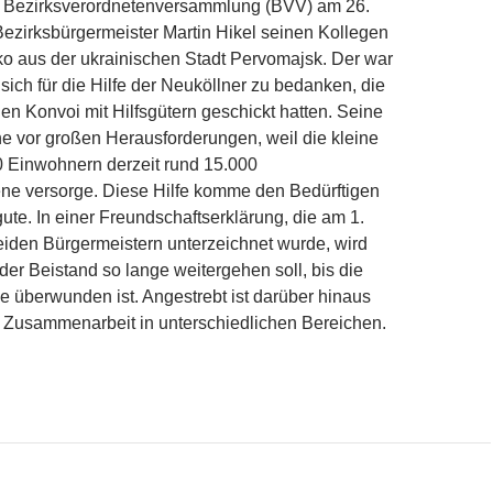
r Bezirksverordnetenversammlung (BVV) am 26.
Bezirksbürgermeister Martin Hikel seinen Kollegen
 aus der ukrainischen Stadt Pervomajsk. Der war
ch für die Hilfe der Neuköllner zu bedanken, die
nen Konvoi mit Hilfsgütern geschickt hatten. Seine
e vor großen Herausforderungen, weil die kleine
0 Einwohnern derzeit rund 15.000
ene versorge. Diese Hilfe komme den Bedürftigen
gute. In einer Freundschaftserklärung, die am 1.
eiden Bürgermeistern unterzeichnet wurde, wird
 der Beistand so lange weitergehen soll, bis die
e überwunden ist. Angestrebt ist darüber hinaus
e Zusammenarbeit in unterschiedlichen Bereichen.
s Bezirksamt