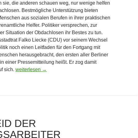
n sie, die anderen schauen weg, nur wenige helfen
ch­losen. Bestmögliche Unterstützung bieten
enschen aus sozialen Berufen in ihrer praktischen
enamtliche Helfer. Politiker versprechen, zur
r Situation der Obdachlosen ihr Bestes zu tun.
ksstadtrat Falko Liecke (CDU) vor seinem Wechsel
litik noch einen Leitfaden für den Fortgang mit
nschen herausgebracht, den ersten aller Berliner
in einer Pressemitteilung heißt. Er zog damit
Kontroverser Obdachlosenleitfaden
f sich.
weiterlesen
→
EID DER
SARBEITER