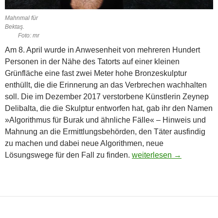
Mahnmal für
Bektaş.
Foto: mr
Am 8. April wurde in Anwesenheit von mehreren Hundert
Personen in der Nähe des Tatorts auf einer kleinen
Grünfläche eine fast zwei Meter hohe Bronze­skulptur
enthüllt, die die Erinnerung an das Verbrechen wachhalten
soll. Die im Dezember 2017 verstorbene Künstlerin Zeynep
Delibalta, die die Skulptur entworfen hat, gab ihr den Namen
»Algorithmus für Burak und ähnliche Fälle« – Hinweis und
Mahnung an die Ermittlungsbehörden, den Täter ausfindig
zu machen und dabei neue Algorithmen, neue
Skulptur erinnert an ein
Lösungswege für den Fall zu finden.
weiterlesen
→