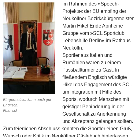
Im Rahmen des »Speech-
Projekts« der EU empfing der
Neuköllner Bezirksbürgermeister
Martin Hikel Ende April eine
Gruppe vom »SCL Sportclub
Lebenshilfe Berlin« im Rathaus
Neukölln.
Sportler aus Italien und
Rumänien waren zu einem
Fussballturnier zu Gast. In
fließendem Englisch würdigte
Hikel das Engagement des SCL
um Integration mit Hilfe des
Sports, wodurch Menschen mit
Bürgermeister kann auch gut
Englisch.
geistiger Behinderung in der
Foto: scl
Gesellschaft zu Anerkennung
und Akzeptanz gelangen sollten.
Zum feierlichen Abschluss konnten die Sportler einen Gruß,
Wunsch oder Kritik im Neuköllner Gästebuch hinterlassen.