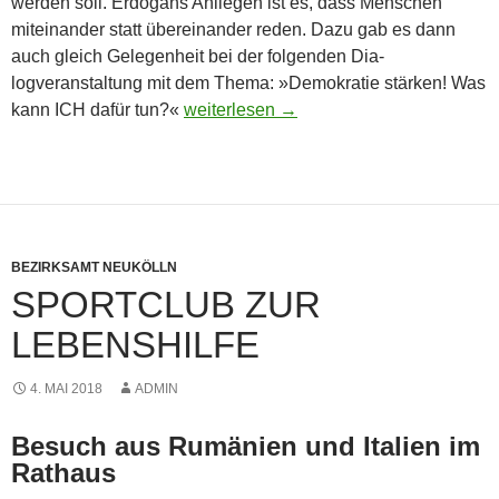
werden soll. Erdogans Anliegen ist es, dass Menschen
miteinander statt übereinander reden. Dazu gab es dann
auch gleich Gelegenheit bei der folgenden Dia­
logveranstaltung mit dem Thema: »Demokratie stärken! Was
Demokrat ist, wer andere Meinungen ert
kann ICH dafür tun?«
weiterlesen
→
BEZIRKSAMT NEUKÖLLN
SPORTCLUB ZUR
LEBENSHILFE
4. MAI 2018
ADMIN
Besuch aus Rumänien und Italien im
Rathaus