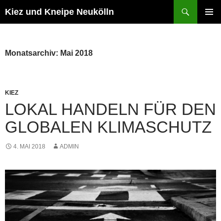
Zum
Suchen
Kiez und Kneipe Neukölln
Inhalt
PRIMÄR
springen
MENÜ
Monatsarchiv: Mai 2018
KIEZ
LOKAL HANDELN FÜR DEN
GLOBALEN KLIMASCHUTZ
4. MAI 2018
ADMIN