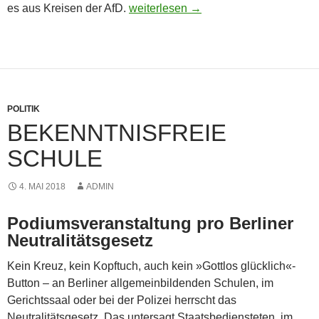
Teurer Schachzug
es aus Kreisen der AfD.
weiterlesen
→
POLITIK
BEKENNTNISFREIE
SCHULE
4. MAI 2018
ADMIN
Podiumsveranstaltung pro Berliner
Neutralitätsgesetz
Kein Kreuz, kein Kopftuch, auch kein »Gottlos glücklich«-
Button – an Berliner allgemeinbildenden Schulen, im
Gerichtssaal oder bei der Polizei herrscht das
Neutralitätsgesetz. Das untersagt Staatsbediensteten, im