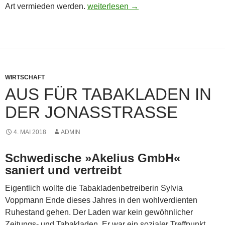
Neuköllner Alltägliches
Art vermieden werden.
weiterlesen
→
WIRTSCHAFT
AUS FÜR TABAKLADEN IN
DER JONASSTRASSE
4. MAI 2018
ADMIN
Schwedische »Akelius GmbH«
saniert und vertreibt
Eigentlich wollte die Tabakladenbetreiberin Sylvia
Voppmann Ende dieses Jahres in den wohlverdienten
Ruhestand gehen. Der Laden war kein gewöhnlicher
Zeitungs- und Tabakladen. Er war ein sozialer Treffpunkt.