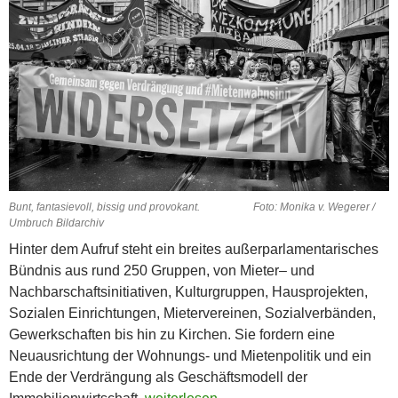
Bunt, fantasievoll, bissig und provokant. Foto: Monika v. Wegerer /
Umbruch Bildarchiv
Hinter dem Aufruf steht ein breites außerparlamentarisches
Bündnis aus rund 250 Gruppen, von Mieter– und
Nachbarschaftsinitiativen, Kulturgruppen, Hausprojekten,
Sozialen Einrichtungen, Mietervereinen, Sozialverbänden,
Gewerkschaften bis hin zu Kirchen. Sie fordern eine
Neuausrichtung der Wohnungs- und Mietenpolitik und ein
Ende der Verdrängung als Geschäftsmodell der
Gemeinsam gegen Verdrängung und Mi