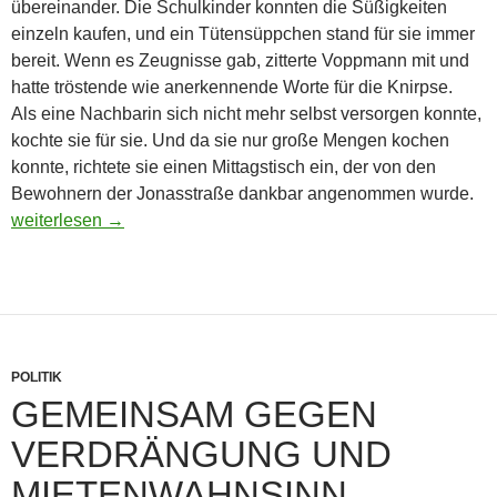
übereinander. Die Schulkinder konnten die Süßigkeiten
einzeln kaufen, und ein Tütensüppchen stand für sie immer
bereit. Wenn es Zeugnisse gab, zitterte Voppmann mit und
hatte tröstende wie anerkennende Worte für die Knirpse.
Als eine Nachbarin sich nicht mehr selbst versorgen konnte,
kochte sie für sie. Und da sie nur große Mengen kochen
konnte, richtete sie einen Mittagstisch ein, der von den
Bewohnern der Jonasstraße dankbar angenommen wurde.
Aus für Tabakladen in der Jonasstraße
weiterlesen
→
POLITIK
GEMEINSAM GEGEN
VERDRÄNGUNG UND
MIETENWAHNSINN