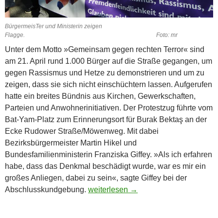
BürgermeisTer und Ministerin zeigen
Flagge. Foto: mr
Unter dem Motto »Gemeinsam gegen rechten Terror« sind
am 21. April rund 1.000 Bürger auf die Straße gegangen, um
gegen Rassismus und Hetze zu demonstrieren und um zu
zeigen, dass sie sich nicht einschüchtern lassen. Aufgerufen
hatte ein breites Bündnis aus Kirchen, Gewerkschaften,
Parteien und Anwohnerinitiativen. Der Protestzug führte vom
Bat-Yam-Platz zum Erinnerungsort für Burak Bektaş an der
Ecke Rudower Straße/Möwenweg. Mit dabei
Bezirksbürgermeister Martin Hikel und
Bundesfamilienministerin Franziska Giffey. »Als ich erfahren
habe, dass das Denkmal beschädigt wurde, war es mir ein
großes Anliegen, dabei zu sein«, sagte Giffey bei der
»Wir sind stärker, wir sind mehr.«
Abschlusskundgebung.
weiterlesen
→