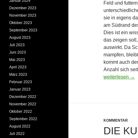
Januar 2024
Feld und futter
Dezember 2023
unterschiedlich
November 2023
sie in eigens da
Oktober 2023
am Südrand des
September 2023
Dies ist ein wis
August 2023
das zeigen soll
Juli 2023
auswirkt. Da Sch
Juni 2023
mampfen, bleibt
Mai 2023
kommt auch den
April 2023
Anzahl sich sei
März 2023
Zweites Schäfc
weiterlesen
→
Februar 2023
Januar 2023
Dezember 2022
November 2022
Oktober 2022
September 2022
KOMMENTAR
August 2022
DIE K
Juli 2022