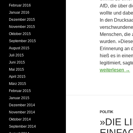
Februar 2016
AfD, die über 
Januar 2016
wollte und dabe
Dezember 2015
In den Drucksa
November 2015
verschwundenen
Oktober 2015
Menschen, die 
September 2015
wurden. »Diese 
August 2015
Erinnerung an 
Juli 2015
hieß es in eine
Juni 2015
legitimiert, sag
Fehler, aber ke
Mai 2015
weiterlesen
→
April 2015
März 2015
Februar 2015
Januar 2015
Dezember 2014
POLITIK
November 2014
»DIE L
Oktober 2014
September 2014
EINFA