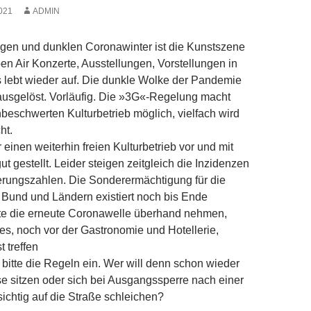
021
ADMIN
gen und dunklen Coronawinter ist die Kunst­szene
pen Air Konzerte, Ausstellungen, Vorstellungen in
s lebt wieder auf. Die dunkle Wolke der Pandemie
t ausgelöst. Vorläufig. Die »3G«-Regelung macht
nbeschwerten Kulturbetrieb möglich, vielfach wird
ht.
einen weiterhin freien Kulturbetrieb vor und mit
t gestellt. Leider steigen zeitgleich die Inzidenzen
erungszahlen. Die Sonderermächtigung für die
 Bund und Ländern existiert noch bis Ende
te die erneute Coronawelle überhand nehmen,
tes, noch vor der Gastronomie und Hotellerie,
 treffen
 bitte die Regeln ein. Wer will denn schon wieder
e sitzen oder sich bei Ausgangssperre nach einer
ichtig auf die Straße schleichen?