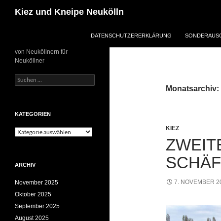
Zum
Suchen
Kiez und Kneipe Neukölln
Inhalt
springen
DATENSCHUTZERERKLÄRUNG
SONDERAUSG
von Neuköllnern für
Neuköllner
Suchen
nach:
Monatsarchiv:
KATEGORIEN
KIEZ
Kategorien
ZWEIT
SCHÄF
ARCHIV
7. NOVEMBER 2
November 2025
Oktober 2025
September 2025
August 2025