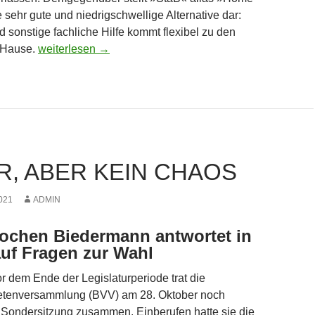
 sehr gute und niedrigschwellige Alternative dar:
d sonstige fachliche Hilfe kommt flexibel zu den
Zu Hause heilt es sich am Besten
 Hause.
weiterlesen
→
R, ABER KEIN CHAOS
021
ADMIN
Jochen Biedermann antwortet in
uf Fragen zur Wahl
 dem Ende der Legislaturperiode trat die
etenversammlung (BVV) am 28. Oktober noch
 Sondersitzung zusammen. Einberufen hatte sie die