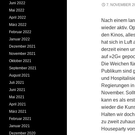
Juni 2022
7. NOVEMBER 2
Mai 2022
April 2022
Nach einem lan
März 2022
wieder aktiv. O
Februar 2022
den Kinos, alle
Januar 2022
hat sich in Luf
Dezember 2021
derzeit einen u
November 2021
auf »2G« gepoc
Oktober 2021
Die Weichen für 
September 2021
Publikum sind gu
August 2021
und Hospitalisi
Juli 2021
Regierungen in
Juni 2021
November. Soll
Mai 2021
kann es als ers
April 2021
wieder die Kunst
März 2021
Halten wir doch
Februar 2021
zu zweit zuhaus
Januar 2021
Houseparty vors
Dezember 2020