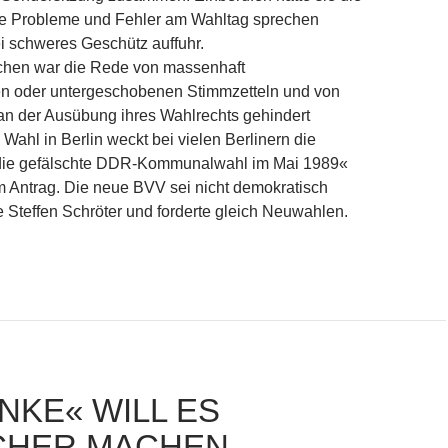
die Probleme und Fehler am Wahltag sprechen
i schweres Geschütz auffuhr.
chen war die Rede von massenhaft
 oder untergeschobenen Stimmzetteln und von
an der Ausübung ihres Wahlrechts gehindert
Wahl in Berlin weckt bei vielen Berlinern die
die gefälschte DDR-Kommunalwahl im Mai 1989«
m Antrag. Die neue BVV sei nicht demokratisch
te Steffen Schröter und forderte gleich Neuwahlen.
in Chaos
INKE« WILL ES
CHER MACHEN