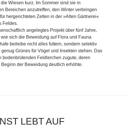
n die Wiesen kurz. Im Sommer sind sie in
en Bereichen anzutreffen, den Winter verbringen
für hergerichteten Zelten in der »Alten Gärtnerei«
 Feldes.
senschaftlich angelegtes Projekt über fünf Jahre,
, wie sich die Beweidung auf Flora und Fauna
afe beileibe nicht alles futtern, sondern selektiv
 genug Grünes für Vögel und Insekten stehen. Das
 bodenbrütenden Feldlerchen zugute, deren
t Beginn der Beweidung deutlich erhöhte.
henzählen
UNST LEBT AUF