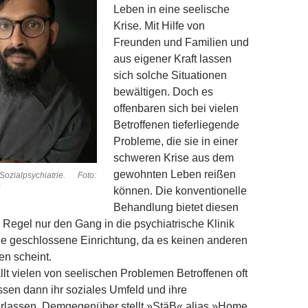
Leben in eine seelische
Krise. Mit Hilfe von
Freunden und Familien und
aus eigener Kraft lassen
sich solche Situationen
bewältigen. Doch es
offenbaren sich bei vielen
Betroffenen tieferliegende
Probleme, die sie in einer
schweren Krise aus dem
gewohnten Leben reißen
 Sozialpsychiatrie. Foto:
können. Die konventionelle
Behandlung bietet diesen
r Regel nur den Gang in die psychiatrische Klinik
ine geschlossene Einrichtung, da es keinen anderen
n scheint.
ällt vielen von seelischen Problemen Betroffenen oft
sen dann ihr soziales Umfeld und ihre
rlassen. Demgegenüber stellt »StäB« alias »Home