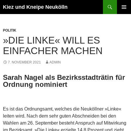
Zum
Suchen
Kiez und Kneipe Neukölln
Inhalt
PRIMÄR
springen
MENÜ
POLITIK
»DIE LINKE« WILL ES
EINFACHER MACHEN
7. NOVEMBER 2021
ADMIN
Sarah Nagel als Bezirksstadträtin für
Ordnung nominiert
Es ist das Ordnungsamt, welches die Neuköllner »Linke«
leiten wird. Nach dem sehr guten Abschneiden bei den
Wahlen am 26. September besteht Anspruch auf Mitwirkung
im Bezirks­amt. »Die Linke« erzielte 14,8 Prozent und zieht