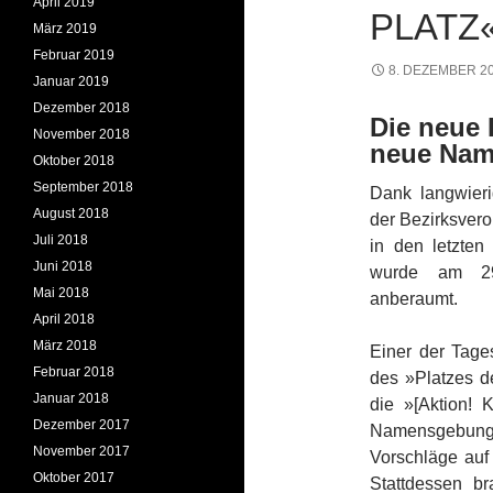
April 2019
PLATZ
März 2019
Februar 2019
8. DEZEMBER 2
Januar 2019
Dezember 2018
Die neue 
November 2018
neue Na
Oktober 2018
September 2018
Dank langwier
August 2018
der Bezirksver
Juli 2018
in den letzte
Juni 2018
wurde am 29.
Mai 2018
anberaumt.
April 2018
März 2018
Einer der Tag
Februar 2018
des »Platzes d
Januar 2018
die »[Aktion! 
Dezember 2017
Namensgebung a
November 2017
Vorschläge auf
Oktober 2017
Stattdessen b