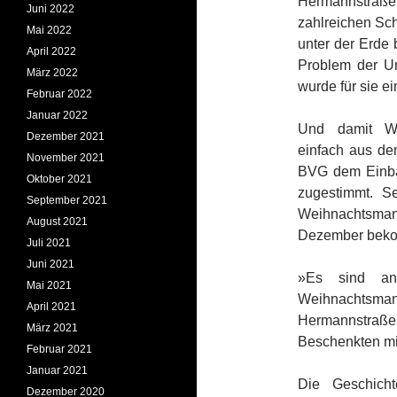
Hermannstraße 
Juni 2022
zahlreichen Sch
Mai 2022
unter der Erde
April 2022
Problem der Un
März 2022
wurde für sie ei
Februar 2022
Januar 2022
Und damit We
Dezember 2021
einfach aus de
November 2021
BVG dem Einba
Oktober 2021
zugestimmt. 
September 2021
Weihnachtsman
August 2021
Dezember bek
Juli 2021
Juni 2021
»Es sind ang
Mai 2021
Weihnachtsm
April 2021
Hermannstraße 
März 2021
Beschenkten mit
Februar 2021
Januar 2021
Die Geschich
Dezember 2020