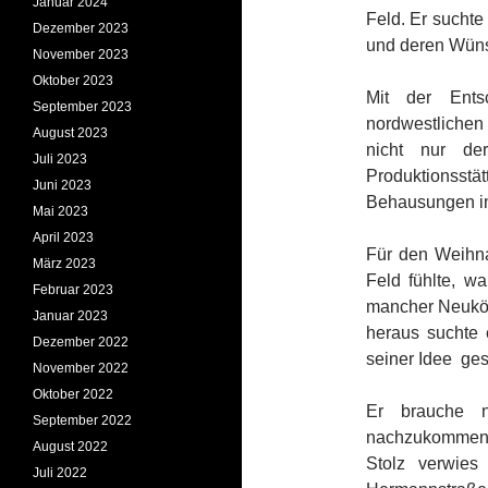
Januar 2024
Feld. Er sucht
Dezember 2023
und deren Wüns
November 2023
Oktober 2023
Mit der Ent
September 2023
nordwestliche
August 2023
nicht nur de
Juli 2023
Produktionsstä
Juni 2023
Behausungen in
Mai 2023
April 2023
Für den Weihn
März 2023
Feld fühlte, wa
Februar 2023
mancher Neuköll
Januar 2023
heraus suchte 
Dezember 2022
seiner Idee ges
November 2022
Oktober 2022
Er brauche n
September 2022
nachzukommen, 
August 2022
Stolz verwie
Juli 2022