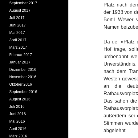
September 2017
Platz nach de
August 2017
der 1933 von de
Juli 2017
Bertil Wewer 
Juni 2017
Namen beizube
Mai 2017
April 2017
Da der »Platz 
März 2017
Hof trage, sol
Februar 2017
umbenannt wer
Januar 2017
Unverständnis.
Dezember 2016
nach dem Tran
November 2016
Westen gewesen
Oktober 2016
an die deut
September 2016
Rathausvorplatz
August 2016
Das sahen die
Juli 2016
Rathausvorplat
Juni 2016
außerdem sei d
Mai 2016
Stimmen wurde
April 2016
abgelehnt.
März 2016