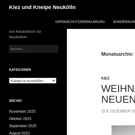
Zum
Suchen
Kiez und Kneipe Neukölln
Inhalt
springen
DATENSCHUTZERERKLÄRUNG
SONDERAUSG
von Neuköllnern für
Neuköllner
Suchen
nach:
Monatsarchiv:
KATEGORIEN
KIEZ
Kategorien
WEIHN
NEUEN
ARCHIV
8. DEZEMBER 2
November 2025
Oktober 2025
September 2025
August 2025