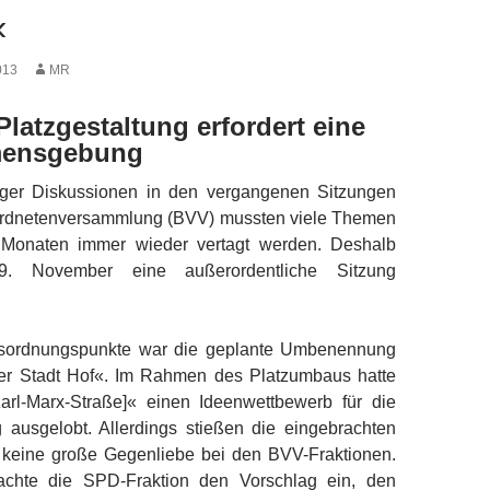
«
013
MR
Platzgestaltung erfordert eine
mensgebung
iger Diskussionen in den vergangenen Sitzungen
ordnetenversammlung (BVV) mussten viele Themen
n Monaten immer wieder vertagt werden. Deshalb
 November eine außerordentliche Sitzung
esordnungspunkte war die geplante Umbenennung
er Stadt Hof«. Im Rahmen des Platzumbaus hatte
Karl-Marx-Straße]« einen Ideenwettbewerb für die
usgelobt. Allerdings stießen die eingebrachten
 keine große Gegenliebe bei den BVV-Fraktionen.
rachte die SPD-Fraktion den Vorschlag ein, den