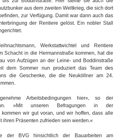
bis zur Boddinstraße. Hier stellte sie auch die
utzbunker aus dem zweiten Weltkrieg, die sich dort
 befinden, zur Verfügung. Damit war dann auch das
terbringung der Rentiere gelöst. Ein nobler Stall
ngerichtet.
ihnachtsmann, Werkstattwichtel und Rentiere
m Schacht in die Hermannstraße kommen, hat die
u von Aufzügen an der Leine- und Boddinstraße
Seit dem Sommer nun produziert das Team des
ns die Geschenke, die die Neuköllner am 24.
ommen.
enehme Arbeitsbedingungen hier«, so der
ann. »Mit unseren Befragungen in der
kommen wir gut voran, und wir hoffen, dass alle
 ihren Präsenten zufrieden sein werden.«
te der BVG hinsichtlich der Bauarbeiten am