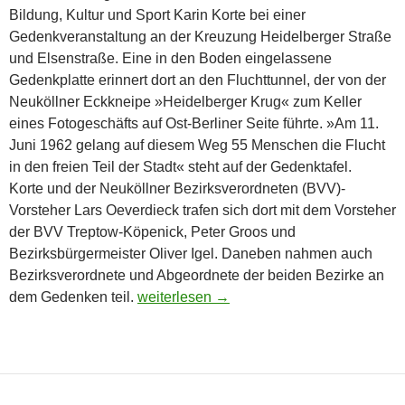
Bildung, Kultur und Sport Karin Korte bei einer
Gedenkveranstaltung an der Kreuzung Heidelberger Straße
und Elsenstraße. Eine in den Boden eingelassene
Gedenkplatte erinnert dort an den Fluchttunnel, der von der
Neuköllner Eckkneipe »Heidelberger Krug« zum Keller
eines Fotogeschäfts auf Ost-Berliner Seite führte. »Am 11.
Juni 1962 gelang auf diesem Weg 55 Menschen die Flucht
in den freien Teil der Stadt« steht auf der Gedenktafel.
Korte und der Neuköllner Bezirksverordneten (BVV)-
Vorsteher Lars Oeverdieck trafen sich dort mit dem Vorsteher
der BVV Treptow-Köpenick, Peter Groos und
Bezirksbürgermeister Oliver Igel. Daneben nahmen auch
Bezirksverordnete und Abgeordnete der beiden Bezirke an
Der Tunnel in den Westen
dem Gedenken teil.
weiterlesen
→