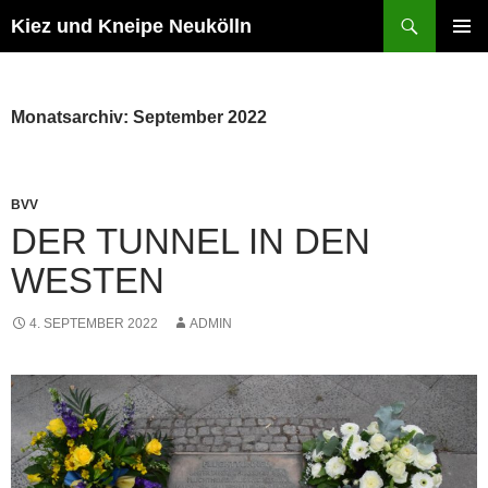
Zum
Suchen
Kiez und Kneipe Neukölln
Inhalt
PRIMÄR
springen
MENÜ
Monatsarchiv: September 2022
BVV
DER TUNNEL IN DEN
WESTEN
4. SEPTEMBER 2022
ADMIN