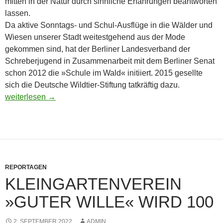
mitten in der Natur durch sinnliche Erfahrungen beantworten
lassen.
Da aktive Sonntags- und Schul-Ausflüge in die Wälder und
Wiesen unserer Stadt weitestgehend aus der Mode
gekommen sind, hat der Berliner Landesverband der
Schreberjugend in Zusammenarbeit mit dem Berliner Senat
schon 2012 die »Schule im Wald« initiiert. 2015 gesellte
sich die Deutsche Wildtier-Stiftung tatkräftig dazu.
Ab in die Natur
weiterlesen
→
REPORTAGEN
KLEINGARTENVEREIN
»GUTER WILLE« WIRD 100
2. SEPTEMBER 2022
ADMIN