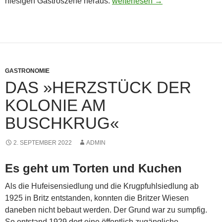
Unhungrig mit gutem Gefühl
hiesigen Gastroszene heraus.
weiterlesen
→
GASTRONOMIE
DAS »HERZSTÜCK DER
KOLONIE AM
BUSCHKRUG«
2. SEPTEMBER 2022
ADMIN
Es geht um Torten und Kuchen
Als die Hufeisensiedlung und die Krugpfuhlsiedlung ab
1925 in Britz entstanden, konnten die Britzer Wiesen
daneben nicht bebaut werden. Der Grund war zu sumpfig.
So entstand 1929 dort eine öffentlich zugängliche