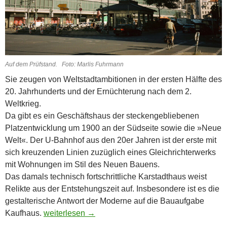
Auf dem Prüfstand. Foto: Marlis Fuhrmann
Sie zeugen von Weltstadtambitionen in der ersten Hälfte des
20. Jahrhunderts und der Ernüchterung nach dem 2.
Weltkrieg.
Da gibt es ein Geschäftshaus der steckengebliebenen
Platzentwicklung um 1900 an der Südseite sowie die »Neue
Welt«. Der U-Bahnhof aus den 20er Jahren ist der erste mit
sich kreuzenden Linien zuzüglich eines Gleichrichterwerks
mit Wohnungen im Stil des Neuen Bauens.
Das damals technisch fortschrittliche Karstadthaus weist
Relikte aus der Entstehungszeit auf. Insbesondere ist es die
gestalterische Antwort der Moderne auf die Bauaufgabe
Rekonstruktion als Illusion
Kaufhaus.
weiterlesen
→