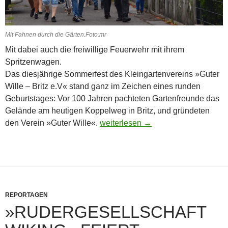
Mit Fahnen durch die Gärten.Foto:mr
Mit dabei auch die freiwillige Feuerwehr mit ihrem
Spritzenwagen.
Das diesjährige Sommerfest des Kleingartenvereins »Guter
Wille – Britz e.V« stand ganz im Zeichen eines runden
Geburtstages: Vor 100 Jahren pachteten Gartenfreunde das
Gelände am heutigen Koppelweg in Britz, und gründeten
Kleingartenverein »Guter Wille« wi
den Verein »Guter Wille«.
weiterlesen
→
REPORTAGEN
»RUDERGESELLSCHAFT