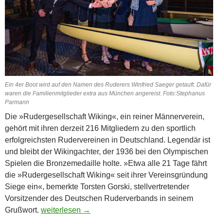
Ein 4er Boot wird auf den Namen des Ruderers Winfried Saeger getauft. Dafür
waren die Familienmitglieder extra aus München angereist. Foto:Stephanus
Parmann
Die »Rudergesellschaft Wiking«, ein reiner Männerverein,
gehört mit ihren derzeit 216 Mitgliedern zu den sportlich
erfolgreichsten Rudervereinen in Deutschland. Legendär ist
und bleibt der Wiking­achter, der 1936 bei den Olympischen
Spielen die Bronzemedaille holte. »Etwa alle 21 Tage fährt
die »Rudergesellschaft Wiking« seit ihrer Vereinsgründung
Siege ein«, bemerkte Torsten Gorski, stellvertretender
Vorsitzender des Deutschen Ruderverbands in seinem
»Rudergesellschaft Wiking« feiert 125jähriges Jub
Grußwort.
weiterlesen
→