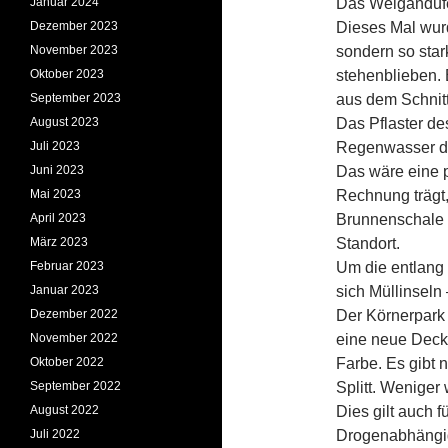
Januar 2024
Das Weigandufe
Dezember 2023
Dieses Mal wurd
November 2023
sondern so star
Oktober 2023
stehenblieben.
September 2023
aus dem Schnitt
August 2023
Das Pflaster de
Juli 2023
Regenwasser de
Juni 2023
Das wäre eine 
Mai 2023
Rechnung trägt,
April 2023
Brunnenschale 
März 2023
Standort.
Februar 2023
Um die entlang 
Januar 2023
sich Müllinseln
Dezember 2022
Der Körnerpark 
November 2022
eine neue Decks
Oktober 2022
Farbe. Es gibt
September 2022
Splitt. Weniger 
August 2022
Dies gilt auch f
Juli 2022
Drogenabhängig