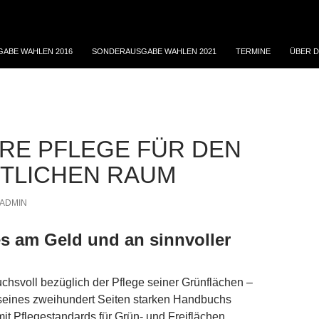
ABE WAHLEN 2016
SONDERAUSGABE WAHLEN 2021
TERMINE
ÜBER D
RE PFLEGE FÜR DEN
TLICHEN RAUM
ADMIN
 es am Geld und an sinnvoller
ruchsvoll bezüglich der Pflege seiner Grünflächen –
 seines zweihundert Seiten starken Handbuchs
it Pflegestandards für Grün- und Freiflächen.