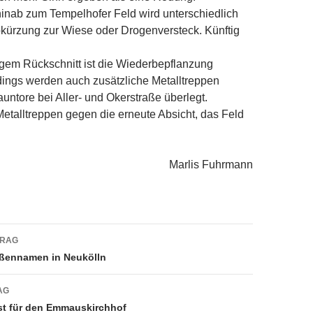
inab zum Tempelhofer Feld wird unterschiedlich
bkürzung zur Wiese oder Drogenversteck. Künftig
em Rückschnitt ist die Wiederbepflanzung
dings werden auch zusätzliche Metalltreppen
auntore bei Aller- und Okerstraße überlegt.
etalltreppen gegen die erneute Absicht, das Feld
Marlis Fuhrmann
navigation
TRAG
aßennamen in Neukölln
AG
st für den Emmauskirchhof