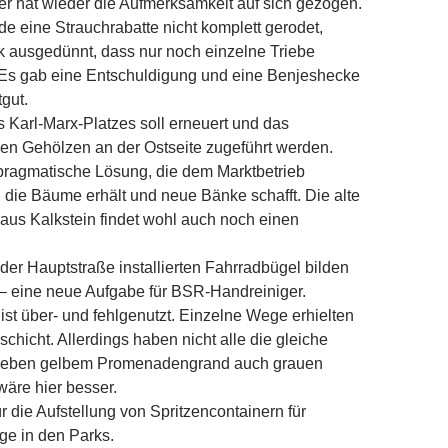
r hat wieder die Aufmerksamkeit auf sich gezogen.
e eine Strauchrabatte nicht komplett gerodet,
k ausgedünnt, dass nur noch einzelne Triebe
 Es gab eine Entschuldigung und eine Benjeshecke
gut.
s Karl-Marx-Platzes soll erneuert und das
n Gehölzen an der Ostseite zugeführt werden.
pragmatische Lösung, die dem Marktbetrieb
 die Bäume erhält und neue Bänke schafft. Die alte
aus Kalkstein findet wohl auch noch einen
der Hauptstraße installierten Fahrradbügel bilden
 – eine neue Aufgabe für BSR-Handreiniger.
ist über- und fehlgenutzt. Einzelne Wege erhielten
chicht. Allerdings haben nicht alle die gleiche
 neben gelbem Promenadengrand auch grauen
wäre hier besser.
ür die Aufstellung von Spritzencontainern für
e in den Parks.