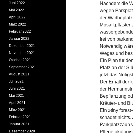
Juni 2022
Nachdem die Wi
Mai 2022
wegen Parkplatz
April 2022
der Wartheplatz
März 2022
Mosaikpflaster
Februar 2022
wassergebunden
Januar 2022
frei von parken
Dezember 2021
Notwendig wäre
November 2021
Weges und beso
Oktober 2021
Ein Plan für d
September 2021
Platz an der Si
August 2021
jetzt das Nötigs
Juli 2021
Der Erhalt der 
Juni 2021
der Hermannstr
Mai 2021
Bepflanzung ode
April 2021
Kräuter- und B
März 2021
Ein »tiny fores
Februar 2021
schadet nichts.
Januar 2021
Parkplatzzaun 
Dezember 2020
Pflege ökologi