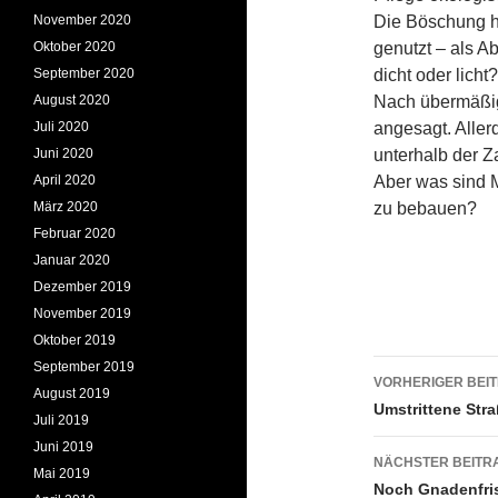
November 2020
Die Böschung h
Oktober 2020
genutzt – als A
September 2020
dicht oder licht?
August 2020
Nach übermäßig
Juli 2020
angesagt. Aller
Juni 2020
unterhalb der Z
April 2020
Aber was sind M
März 2020
zu bebauen?
Februar 2020
Januar 2020
Dezember 2019
November 2019
Oktober 2019
Beitrags
September 2019
VORHERIGER BEI
August 2019
Umstrittene Str
Juli 2019
Juni 2019
NÄCHSTER BEITR
Mai 2019
Noch Gnadenfri