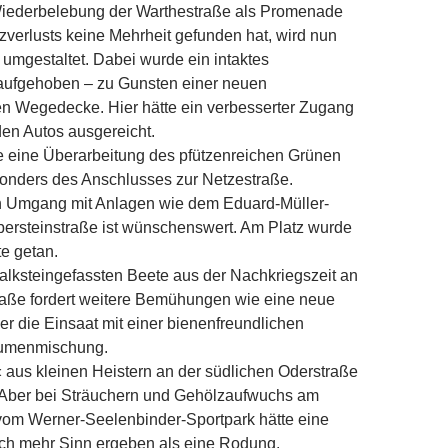
ederbelebung der Warth­e­straße als Promenade
verlusts keine Mehrheit gefunden hat, wird nun
 umgestaltet. Dabei wurde ein intaktes
 aufgehoben – zu Gunsten einer neuen
 Wegedecke. Hier hätte ein verbesserter Zugang
den Autos ausgereicht.
 eine Überarbeitung des pfützenreichen Grünen
nders des Anschlusses zur Netzestraße.
en Umgang mit Anlagen wie dem Eduard-Müller-
lbersteinstraße ist wünschenswert. Am Platz wurde
te getan.
kalk­steingefassten Beete aus der Nachkriegszeit an
aße fordert weitere Bemühungen wie eine neue
r die Einsaat mit einer bienenfreundlichen
lumenmischung.
t« aus kleinen Heistern an der südlichen Oderstraße
 Aber bei Sträuchern und Gehölz­aufwuchs am
vom Werner-Seelenbinder-Sportpark hätte eine
sch mehr Sinn ergeben als eine Rodung.