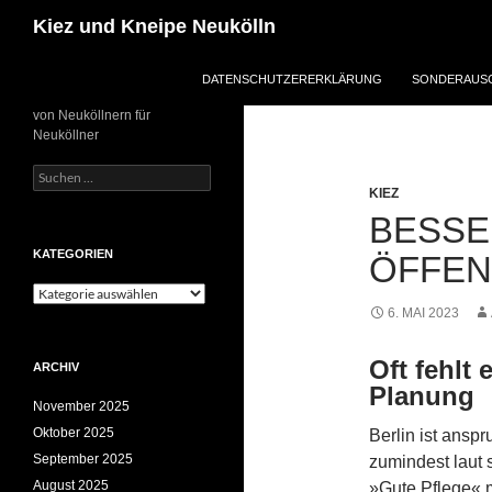
Zum
Suchen
Kiez und Kneipe Neukölln
Inhalt
springen
DATENSCHUTZERERKLÄRUNG
SONDERAUSG
von Neuköllnern für
Neuköllner
Suchen
nach:
KIEZ
BESSE
KATEGORIEN
ÖFFEN
Kategorien
6. MAI 2023
Oft fehlt
ARCHIV
Planung
November 2025
Oktober 2025
Berlin ist ansp
September 2025
zumindest laut
August 2025
»Gute Pflege« m