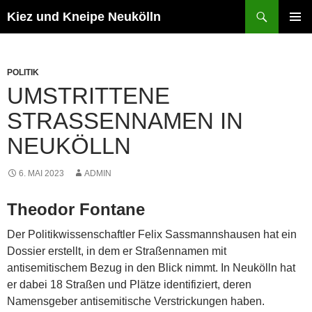
Zum
Suchen
Kiez und Kneipe Neukölln
Inhalt
PRIMÄR
springen
MENÜ
POLITIK
UMSTRITTENE
STRASSENNAMEN IN N
EUKÖLLN
6. MAI 2023
ADMIN
Theodor Fontane
Der Politikwissenschaftler Felix Sassmannshausen hat ein
Dossier erstellt, in dem er Straßennamen mit
antisemitischem Bezug in den Blick nimmt. In Neukölln hat
er dabei 18 Straßen und Plätze identifiziert, deren
Namensgeber antisemitische Verstrickungen haben.