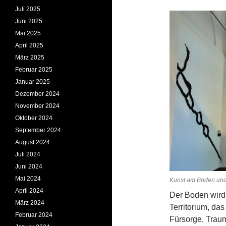
Juli 2025
Juni 2025
Mai 2025
April 2025
März 2025
Februar 2025
Januar 2025
Dezember 2024
November 2024
Oktober 2024
September 2024
August 2024
Juli 2024
Juni 2024
Mai 2024
Kunst am Boden und 
April 2024
Der Boden wird 
März 2024
Territorium, da
Februar 2024
Fürsorge, Trau