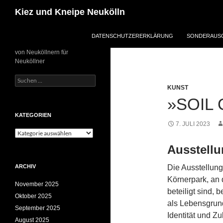
Zum
Suchen
Kiez und Kneipe Neukölln
Inhalt
springen
DATENSCHUTZERERKLÄRUNG
SONDERAUSG
von Neuköllnern für
Neuköllner
Suchen
nach:
KUNST
»SOIL
KATEGORIEN
7. JULI 2023
Kategorien
Ausstellu
ARCHIV
Die Ausstellung
Körnerpark, an 
November 2025
beteiligt sind,
Oktober 2025
als Lebensgrund
September 2025
Identität und Zu
August 2025