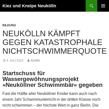
Zum
Suchen
Kiez und Kneipe Neukölln
Inhalt
PRIMÄR
springen
MENÜ
BILDUNG
NEUKÖLLN KÄMPFT
GEGEN KATASTROPHALE
NICHTSCHWIMMERQUOTE
4. JULI 2015
ADMIN
Startschuss für
Wassergewöhnungsprojekt
»Neuköllner Schwimmbär« gegeben
Fast die Hälfte aller Neuköllner Kinder kann auch nach
einem Jahr Schwimmunterricht in der dritten Klasse noch
nicht schwimmen – der höchste Wert in ganz Berlin. Die