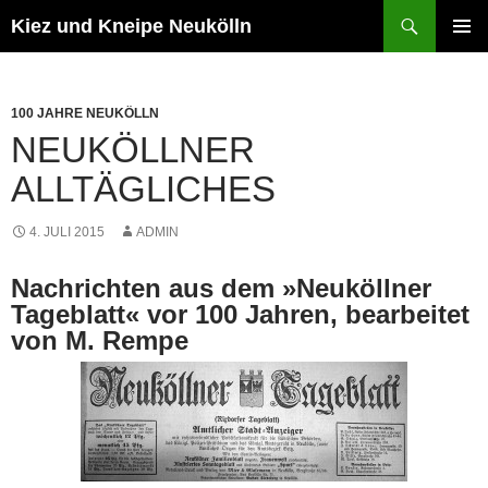
Zum
Suchen
Kiez und Kneipe Neukölln
Inhalt
PRIMÄR
springen
MENÜ
100 JAHRE NEUKÖLLN
NEUKÖLLNER
ALLTÄGLICHES
4. JULI 2015
ADMIN
Nachrichten aus dem »Neuköllner
Tageblatt« vor 100 Jahren, bearbeitet
von M. Rempe