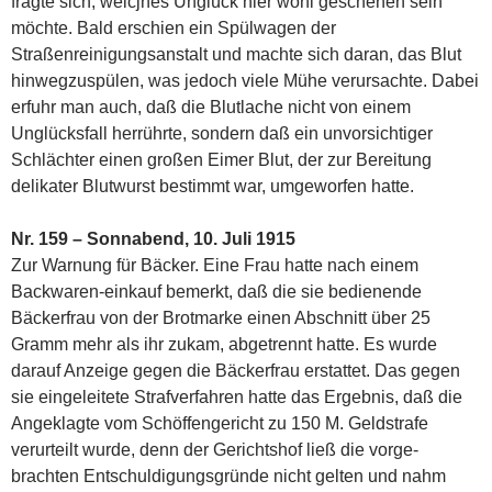
fragte sich, welcjhes Unglück hier wohl geschehen sein
möchte. Bald erschien ein Spülwagen der
Straßenreinigungsanstalt und machte sich daran, das Blut
hinwegzuspülen, was jedoch viele Mühe verursachte. Dabei
erfuhr man auch, daß die Blutlache nicht von einem
Unglücksfall herrührte, sondern daß ein unvorsichtiger
Schlächter einen großen Eimer Blut, der zur Bereitung
delikater Blutwurst bestimmt war, umgeworfen hatte.
Nr. 159 – Sonnabend, 10. Juli 1915
Zur Warnung für Bäcker. Eine Frau hatte nach einem
Backwaren-einkauf bemerkt, daß die sie bedienende
Bäckerfrau von der Brotmarke einen Abschnitt über 25
Gramm mehr als ihr zukam, abgetrennt hatte. Es wurde
darauf Anzeige gegen die Bäckerfrau erstattet. Das gegen
sie eingeleitete Strafverfahren hatte das Ergebnis, daß die
Angeklagte vom Schöffengericht zu 150 M. Geldstrafe
verurteilt wurde, denn der Gerichtshof ließ die vorge-
brachten Entschuldigungsgründe nicht gelten und nahm