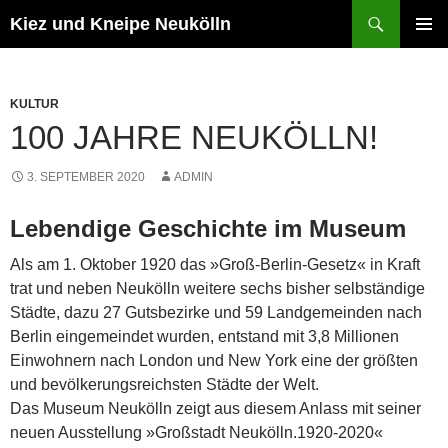
Zum
Suchen
Kiez und Kneipe Neukölln
Inhalt
PRIMÄR
springen
MENÜ
KULTUR
100 JAHRE NEUKÖLLN!
3. SEPTEMBER 2020
ADMIN
Lebendige Geschichte im Museum
Als am 1. Oktober 1920 das »Groß-Berlin-Gesetz« in Kraft
trat und neben Neukölln weitere sechs bisher selbständige
Städte, dazu 27 Gutsbezirke und 59 Landgemeinden nach
Berlin eingemeindet wurden, entstand mit 3,8 Millionen
Einwohnern nach London und New York eine der größten
und bevölkerungsreichsten Städte der Welt.
Das Museum Neukölln zeigt aus diesem Anlass mit seiner
neuen Ausstellung »Großstadt Neukölln.1920-2020«