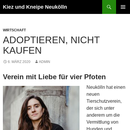
Zum
Suchen
Kiez und Kneipe Neukölln
Inhalt
PRIMÄR
springen
MENÜ
WIRTSCHAFT
ADOPTIEREN, NICHT
KAUFEN
6. MÄRZ 2020
ADMIN
Verein mit Liebe für vier Pfoten
Neukölln hat einen
neuen
Tierschutzverein,
der sich unter
anderem um die
Vermittlung von
Hunden und