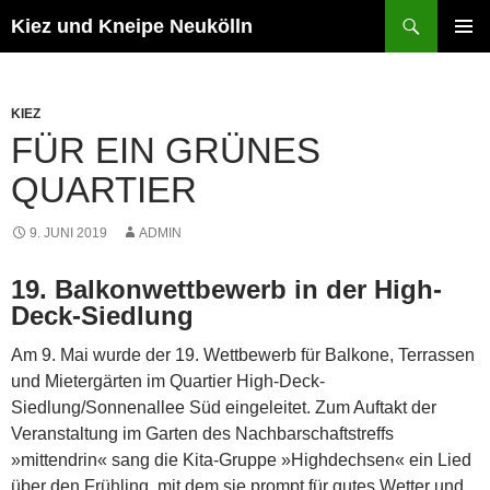
Zum
Suchen
Kiez und Kneipe Neukölln
Inhalt
PRIMÄR
springen
MENÜ
KIEZ
FÜR EIN GRÜNES
QUARTIER
9. JUNI 2019
ADMIN
19. Balkonwettbewerb in der High-
Deck-Siedlung
Am 9. Mai wurde der 19. Wettbewerb für Balkone, Terrassen
und Mietergärten im Quartier High-Deck-
Siedlung/Sonnenallee Süd eingeleitet. Zum Auftakt der
Veranstaltung im Garten des Nachbarschaftstreffs
»mittendrin« sang die Kita-Gruppe »Highdechsen« ein Lied
über den Frühling, mit dem sie prompt für gutes Wetter und