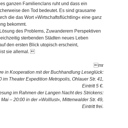
nes ganzen Familienclans ruht und dass ein
icherweise den Tod bedeutet. Es sind grausame
rch die das Wort »Wirtschaftsflüchtling« eine ganz
ung bekommt.
Lösung des Problems, Zuwanderern Perspektiven
leichzeitig sterbenden Städten neues Leben
uf den ersten Blick utopisch erscheint,
st sie allemal. 
mr
e in Kooperation mit der Buchhandlung Leseglück:
0 im Theater Expedition Metropolis, Ohlauer Str. 41,
Eintritt 5 €.
esung im Rahmen der Langen Nacht des Strickens:
 Mai – 20:00 in der »Wolllust«, Mittenwalder Str. 49,
Eintritt frei.