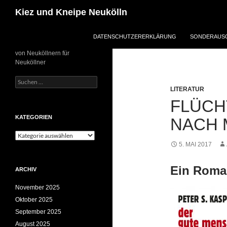
Zum
Suchen
Kiez und Kneipe Neukölln
Inhalt
springen
DATENSCHUTZERERKLÄRUNG
SONDERAUSG
von Neuköllnern für
Neuköllner
Suchen
nach:
LITERATUR
FLÜCH
KATEGORIEN
NACH
Kategorien
5. MAI 2017
Ein Roman
ARCHIV
November 2025
Oktober 2025
September 2025
August 2025