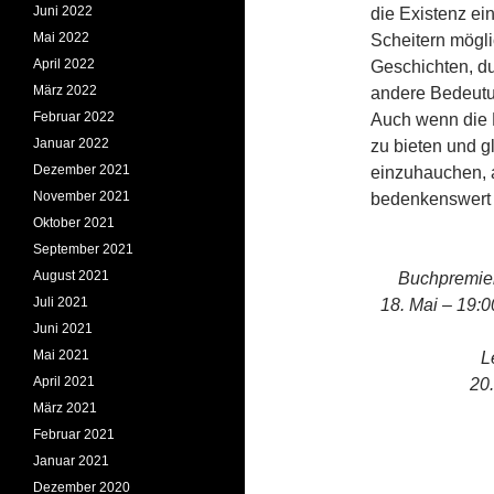
Juni 2022
die Existenz ei
Mai 2022
Scheitern mögl
April 2022
Geschichten, du
März 2022
andere Bedeut
Februar 2022
Auch wenn die 
Januar 2022
zu bieten und g
Dezember 2021
einzuhauchen, a
November 2021
bedenkenswert i
Oktober 2021
September 2021
August 2021
Buchpremier
Juli 2021
18. Mai – 19:0
Juni 2021
Mai 2021
L
April 2021
20.
März 2021
Februar 2021
Januar 2021
Dezember 2020