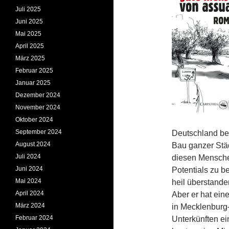
Juli 2025
Juni 2025
Mai 2025
April 2025
März 2025
Februar 2025
Januar 2025
Dezember 2024
November 2024
Oktober 2024
September 2024
Deutschland be
August 2024
Bau ganzer Städ
Juli 2024
diesen Menschen
Juni 2024
Potentials zu b
Mai 2024
heil überstande
April 2024
Aber er hat ein
März 2024
in Meck­lenburg
Februar 2024
Unterkünften ei