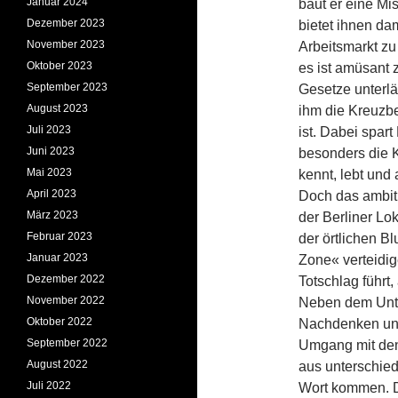
Januar 2024
baut er eine Mi
Dezember 2023
bietet ihnen dam
November 2023
Arbeitsmarkt zu 
Oktober 2023
es ist amüsant 
September 2023
Gesetze unterlä
August 2023
ihm die Kreuzbe
Juli 2023
ist. Dabei spart
Juni 2023
besonders die Kr
Mai 2023
kennt, lebt und 
April 2023
Doch das ambitio
März 2023
der Berliner Lo
Februar 2023
der örtlichen Bl
Januar 2023
Zone« verteidi
Dezember 2022
Totschlag führt
November 2022
Neben dem Unte
Oktober 2022
Nachdenken und 
September 2022
Umgang mit den
August 2022
aus unterschied
Juli 2022
Wort kommen. De