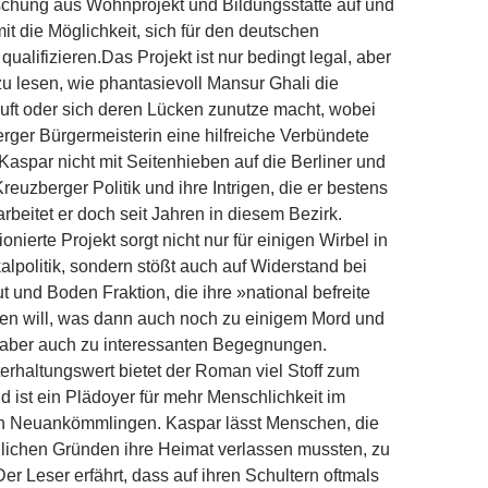
schung aus Wohnprojekt und Bildungsstätte auf und
it die Möglichkeit, sich für den deutschen
qualifizieren.
Das Projekt ist nur bedingt legal, aber
zu lesen, wie phantasievoll Mansur Ghali die
uft oder sich deren Lücken zunutze macht, wobei
rger Bürgermeisterin eine hilfreiche Verbündete
 Kaspar nicht mit Seitenhieben auf die Berliner und
euzberger Politik und ihre Intrigen, die er bestens
arbeitet er doch seit Jahren in diesem Bezirk.
nierte Projekt sorgt nicht nur für einigen Wirbel in
kalpolitik, sondern stößt auch auf Widerstand bei
ut und Boden Fraktion, die ihre »national befreite
gen will, was dann auch noch zu einigem Mord und
, aber auch zu interessanten Begegnungen.
rhaltungswert bietet der Roman viel Stoff zum
ist ein Plädoyer für mehr Menschlichkeit im
 Neuankömmlingen. Kaspar lässt Menschen, die
lichen Gründen ihre Heimat verlassen mussten, zu
r Leser erfährt, dass auf ihren Schultern oftmals