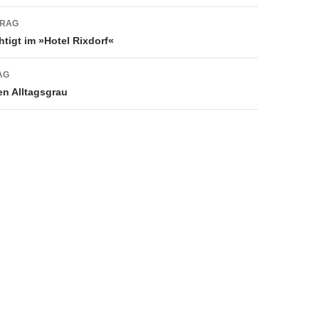
navigation
TRAG
htigt im »Hotel Rixdorf«
AG
n Alltagsgrau