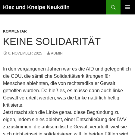
Zum
Suchen
Kiez und Kneipe Neukölln
Inhalt
PRIMÄR
springen
MENÜ
KOMMENTAR
KEINE SOLIDARITÄT
6. NOVEMBER 2025
ADMIN
In den vergangenen Jahren war es die AfD und gelegentlich
die CDU, die sämtliche Solidaritätserklärungen für
Menschen ablehnten, die von rechtsradikaler Gewalt
getroffen wurden. Da hieß es, es müsse dann auch linke
Gewalt verurteilt werden, was die Linke natürlich heftig
kritisierte.
Jetzt macht sich die Linke genau diese Begründung zu
eigen, indem sie es ablehnt, einer Entschließung der BVV
zuzustimmen, die antisemitische Gewalt verurteilt, weil sie
sich nicht einseitig solidarisieren will. In beiden Fällen wird