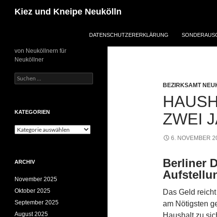
Zum
Suchen
Kiez und Kneipe Neukölln
Inhalt
springen
DATENSCHUTZERERKLÄRUNG
SONDERAUSG
von Neuköllnern für
Neuköllner
Suchen
nach:
BEZIRKSAMT NEU
HAUSH
KATEGORIEN
ZWEI 
Kategorien
6. NOVEMBER 2
Berliner 
ARCHIV
Aufstellu
November 2025
Oktober 2025
Das Geld reicht
September 2025
am Nötigsten g
August 2025
Haushalt zu si