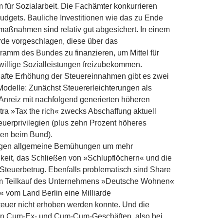
für Sozialarbeit. Die Fachämter konkurrieren
udgets. Bauliche Investitionen wie das zu Ende
aßnahmen sind relativ gut abgesichert. In einem
de vorgeschlagen, diese über das
gramm des Bundes zu finanzieren, um Mittel für
willige Sozialleistungen freizubekommen.
hafte Erhöhung der Steuereinnahmen gibt es zwei
odelle: Zunächst Steuererleichterungen als
r Anreiz mit nachfolgend generierten höheren
a »Tax the rich« zwecks Abschaffung aktuell
uerprivilegien (plus zehn Prozent höheres
en beim Bund).
egen allgemeine Bemühungen um mehr
keit, das Schließen von »Schlupflöchern« und die
Steuerbetrug. Ebenfalls problematisch sind Share
im Teilkauf des Unternehmens »Deutsche Wohnen«
 vom Land Berlin eine Milliarde
euer nicht erhoben werden konnte. Und die
on Cum-Ex- und Cum-Cum-Geschäften, also bei