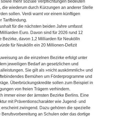
 sowie mehr soziale Verpflichtungen bedeuten
 die wiederum durch Kürzungen an anderer Stelle
den sollen. Verdi warnt vor einem künftigen
r Tarifbindung.
ushalt für die nächsten beiden Jahre umfasst
 Milliarden Euro. Davon sind für 2026 rund 12
ie Bezirke, davon 1,2 Milliarden für Neukölln
ürde für Neukölln ein 20 Millionen-Defizit
weisung an die einzelnen Bezirke erfolgt unter
em jeweiligen Bedarf an gesetzlichen und
ialleistungen. Sie gilt als »nicht auskömmlich« und
kräftebindendes Bemühen um Förderprogramme und
äge. Überbrückungskredite sollen zum Beispiel in
gungen von freien Trägern verhindern.
ch immer einer der ärmsten Bezirke Berlins. Eine
ruktur mit Präventionscharakter wie Jugend- und
 erscheint zwingend. Dazu gehören die spezielle
rte Berufsvorbereitung an Schulen oder das dortige