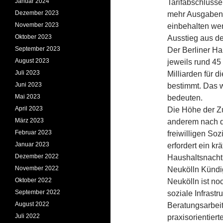
Januar 2024
Tarifabschlüsse
Dezember 2023
mehr Ausgaben,
November 2023
einbehalten wer
Oktober 2023
Ausstieg aus de
September 2023
Der Berliner Ha
August 2023
jeweils rund 45
Juli 2023
Milliarden für d
Juni 2023
bestimmt. Das w
Mai 2023
bedeuten.
April 2023
Die Höhe der Zu
März 2023
anderem nach d
Februar 2023
freiwilligen Soz
Januar 2023
erfordert ein 
Dezember 2022
Haushaltsnachtr
November 2022
Neukölln Kündi
Oktober 2022
Neukölln ist no
September 2022
soziale Infrast
August 2022
Beratungsarbeit
Juli 2022
praxis­orientie