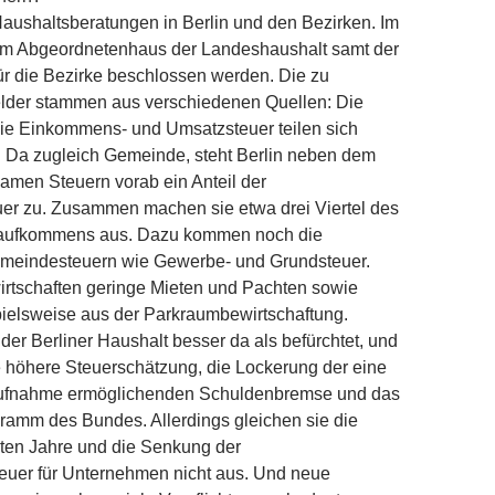
aushaltsberatungen in Berlin und den Bezirken. Im
im Abgeordnetenhaus der Landeshaushalt samt der
r die Bezirke beschlossen werden. Die zu
elder stammen aus verschiedenen Quellen: Die
ie Einkommens- und Umsatzsteuer teilen sich
 Da zugleich Gemeinde, steht Berlin neben dem
amen Steuern vorab ein Anteil der
r zu. Zusammen machen sie etwa drei Viertel des
raufkommens aus. Dazu kommen noch die
emeindesteuern wie Gewerbe- und Grundsteuer.
irtschaften geringe Mieten und Pachten sowie
ielsweise aus der Parkraumbewirtschaftung.
 der Berliner Haushalt besser da als befürchtet, und
 höhere Steuerschätzung, die Lockerung der eine
aufnahme ermöglichenden Schuldenbremse und das
gramm des Bundes. Allerdings gleichen sie die
etzten Jahre und die Senkung der
teuer für Unternehmen nicht aus. Und neue