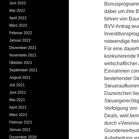
Juni 2022
Bonusprogramm 
Mai 2022
dabei um ihre B
April 2022
führen von Baum
März 2022
BVV-Antrag wur
Februar 2022
Investitionspro
Januar 2022
notwendige frei
Dezember 2021
Für eine dauer
November 2021
konkurierende M
Oktober 2021
wirtschaftliche
September 2021
Einnahmen contr
August 2021
bestehender Ste
Juli 2021
Steueraufkomm
Juni 2021
Dazwischen li
Mai 2021
Steuergerechtig
April 2021
Verfolgung von 
März 2021
Deals, weil be
Februar 2021
durch »Vonovia«
Januar 2021
Grunderwerbsst
Dezember 2020
Aufarbeitung v