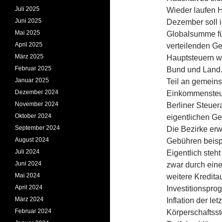
Juli 2025
Wieder laufen H
Juni 2025
Dezember soll 
Mai 2025
Globalsumme fü
April 2025
verteilenden G
März 2025
Hauptsteuern w
Februar 2025
Bund und Land.
Januar 2025
Teil an gemeins
Dezember 2024
Einkommensteue
November 2024
Berliner Steue
Oktober 2024
eigentlichen G
September 2024
Die Bezirke erw
August 2024
Gebühren beisp
Juli 2024
Eigentlich steht
Juni 2024
zwar durch eine
Mai 2024
weitere Kredit
April 2024
Investitionspro
März 2024
Inflation der l
Februar 2024
Körperschaftss