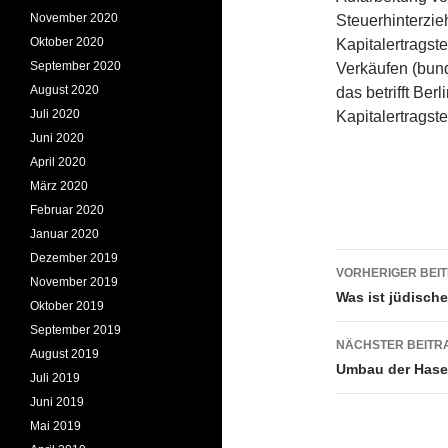
November 2020
Steuerhinterzie
Oktober 2020
Kapitalertragst
September 2020
Verkäufen (bun
August 2020
das betrifft Ber
Juli 2020
Kapitalertragst
Juni 2020
April 2020
März 2020
Februar 2020
Januar 2020
Beitrags
Dezember 2019
VORHERIGER BEI
November 2019
Was ist jüdisch
Oktober 2019
September 2019
NÄCHSTER BEITR
August 2019
Umbau der Hasenh
Juli 2019
Juni 2019
Mai 2019