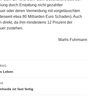
hung durch Erstattung nicht gezahlter
euer oder deren Vermeidung mit vorgetäuschten
desweit etwa 80 Milliarden Euro Schaden). Auch
lin direkt, da ihm mindestens 12 Prozent der
euer zustehen.
Marlis Fuhrmann
navigation
TRAG
es Leben
AG
eide ist fast fertig