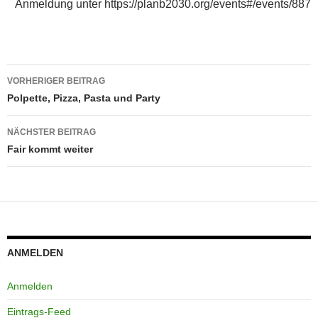
Anmeldung unter https://planb2030.org/events#/events/887
Beitragsnavigation
VORHERIGER BEITRAG
Polpette, Pizza, Pasta und Party
NÄCHSTER BEITRAG
Fair kommt weiter
ANMELDEN
Anmelden
Eintrags-Feed