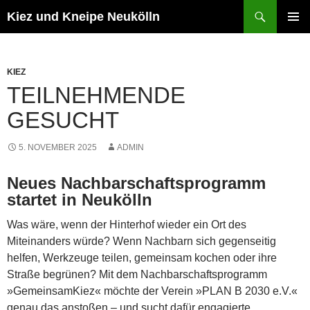
Zum
Suchen
Kiez und Kneipe Neukölln
Inhalt
PRIMÄR
springen
MENÜ
KIEZ
TEILNEHMENDE
GESUCHT
5. NOVEMBER 2025
ADMIN
Neues Nachbarschaftsprogramm
startet in Neukölln
Was wäre, wenn der Hinterhof wieder ein Ort des
Miteinanders würde? Wenn Nachbarn sich gegenseitig
helfen, Werkzeuge teilen, gemeinsam kochen oder ihre
Straße begrünen? Mit dem Nachbarschaftsprogramm
»GemeinsamKiez« möchte der Verein »PLAN B 2030 e.V.«
genau das anstoßen – und sucht dafür engagierte