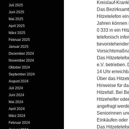
Kreislauf-Krank
Juli 2025
Das Bezirksamt
Juni 2025
Hitzetelefon ei
Mai 2025
Jahren können 
April 2025
0 333 in ein Hi
März 2025
telefonisch inf
Februar 2025
bevorstehenden 
Januar 2025
Vorsichtsmaßna
Dezember 2024
Das Hitzetelefo
November 2024
e.V. betrieben. 
Oktober 2024
14 Uhr erreichb
September 2024
Über das Hitzet
August 2024
Hinweise für d
Juli 2024
Hitze­fall. Bei
Juni 2024
Hitzehelfer oder
Mai 2024
angefragt werde
April 2024
Seniorinnen un
März 2024
Einkäufen oder
Februar 2024
Das Hitzetelefo