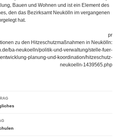
cklung, Bauen und Wohnen und ist ein Element des
nes, den das Bezirksamt Neukölln im vergangenen
rgelegt hat.
pr
ationen zu den Hitzeschutzmaßnahmen in Neukölln:
.de/ba-neukoelln/politik-und-verwaltung/stelle-fuer-
-entwicklung-planung-und-koordination/hitzeschutz-
neukoelln-1439565.php
navigation
TRAG
gliches
AG
chulen