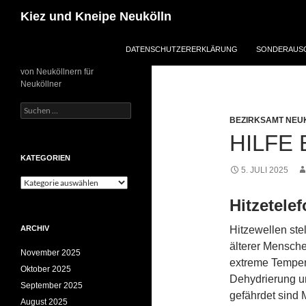
Zum
Suchen
Kiez und Kneipe Neukölln
Inhalt
springen
DATENSCHUTZERERKLÄRUNG
SONDERAUSG
von Neuköllnern für
Neuköllner
Suchen
nach:
BEZIRKSAMT NEU
HILFE 
KATEGORIEN
5. JULI 2025
Kategorien
Hitzetele
ARCHIV
Hitzewellen ste
älterer Mensche
November 2025
extreme Temper
Oktober 2025
Dehydrierung u
September 2025
gefährdet sind
August 2025