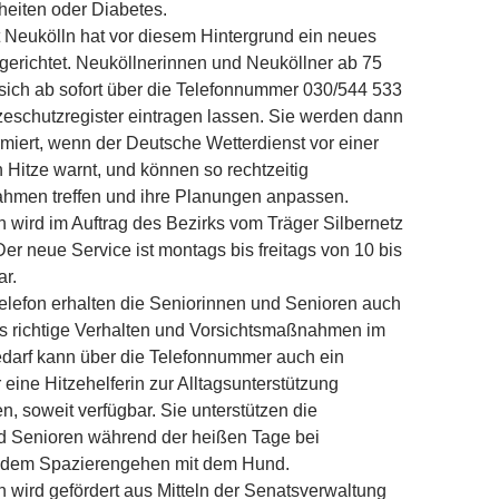
heiten oder Diabetes.
 Neukölln hat vor diesem Hintergrund ein neues
ngerichtet. Neuköllnerinnen und Neuköllner ab 75
sich ab sofort über die Telefonnummer 030/544 533
tzeschutzregister eintragen lassen. Sie werden dann
ormiert, wenn der Deutsche Wetterdienst vor einer
Hitze warnt, und können so rechtzeitig
hmen treffen und ihre Planungen anpassen.
n wird im Auftrag des Bezirks vom Träger Silbernetz
Der neue Service ist montags bis freitags von 10 bis
ar.
elefon erhalten die Seniorinnen und Senioren auch
as richtige Verhalten und Vorsichtsmaßnahmen im
 Bedarf kann über die Telefonnummer auch ein
 eine Hitzehelferin zur Alltagsunterstützung
n, soweit verfügbar. Sie unterstützen die
d Senioren während der heißen Tage bei
 dem Spazierengehen mit dem Hund.
n wird gefördert aus Mitteln der Senatsverwaltung