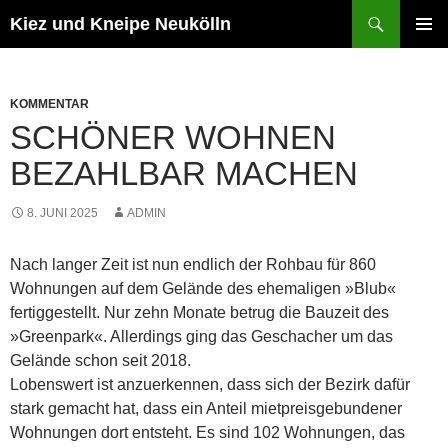
Zum
Suchen
Kiez und Kneipe Neukölln
Inhalt
PRIMÄR
springen
MENÜ
KOMMENTAR
SCHÖNER WOHNEN
BEZAHLBAR MACHEN
8. JUNI 2025
ADMIN
Nach langer Zeit ist nun endlich der Rohbau für 860
Wohnungen auf dem Gelände des ehemaligen »Blub«
fertiggestellt. Nur zehn Monate betrug die Bauzeit des
»Greenpark«. Allerdings ging das Geschacher um das
Gelände schon seit 2018.
Lobenswert ist anzuerkennen, dass sich der Bezirk dafür
stark gemacht hat, dass ein Anteil mietpreisgebundener
Wohnungen dort entsteht. Es sind 102 Wohnungen, das