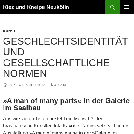
Zum
Suchen
Kiez und Kneipe Neukölln
Inhalt
PRIMÄR
springen
MENÜ
KUNST
GESCHLECHTSIDENTITÄT
UND
GESELLSCHAFTLICHE
NORMEN
13. SEPTEMBER 2024
ADMIN
»A man of many parts« in der Galerie
im Saalbau
Aus wie vielen Teilen besteht ein Mensch? Der
brasilianische Künstler Jota Kayodê Ramos setzt sich in der
Ausstellung »A man of many parts« in der »Galerie im