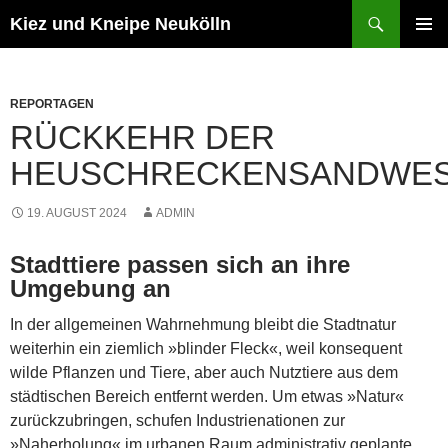
Zum
Suchen
Kiez und Kneipe Neukölln
Inhalt
PRIMÄR
springen
MENÜ
REPORTAGEN
RÜCKKEHR DER
HEUSCHRECKENSANDWE
19. AUGUST 2024
ADMIN
Stadttiere passen sich an ihre
Umgebung an
In der allgemeinen Wahrnehmung bleibt die Stadtnatur
weiterhin ein ziemlich »blinder Fleck«, weil konsequent
wilde Pflanzen und Tiere, aber auch Nutztiere aus dem
städtischen Bereich entfernt werden. Um etwas »Natur«
zurückzubringen, schufen Industrienationen zur
»Naherholung« im urbanen Raum administrativ geplante