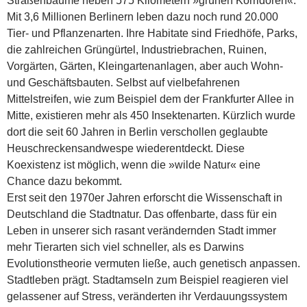
Straßenbäume neben 575 Kilometern »grünen Korridoren«.
Mit 3,6 Millionen Berlinern leben dazu noch rund 20.000
Tier- und Pflanzenarten. Ihre Habitate sind Friedhöfe, Parks,
die zahlreichen Grüngürtel, Industriebrachen, Ruinen,
Vorgärten, Gärten, Kleingartenanlagen, aber auch Wohn-
und Geschäftsbauten. Selbst auf vielbefahrenen
Mittelstreifen, wie zum Beispiel dem der Frankfurter Allee in
Mitte, existieren mehr als 450 Insektenarten. Kürzlich wurde
dort die seit 60 Jahren in Berlin verschollen geglaubte
Heuschreckensandwespe wiederentdeckt. Diese
Koexistenz ist möglich, wenn die »wilde Natur« eine
Chance dazu bekommt.
Erst seit den 1970er Jahren erforscht die Wissenschaft in
Deutschland die Stadtnatur. Das offen­bart­e, dass für ein
Leben in unserer sich rasant verändernden Stadt immer
mehr Tierarten sich viel schneller, als es Darwins
Evolutionstheorie vermuten ließe, auch genetisch anpassen.
Stadtleben prägt. Stadtamseln zum Beispiel reagieren viel
gelassener auf Stress, veränderten ihr Verdauungssystem