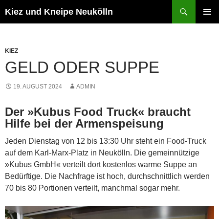
Zum
Suchen
Kiez und Kneipe Neukölln
Inhalt
PRIMÄR
springen
MENÜ
KIEZ
GELD ODER SUPPE
19. AUGUST 2024
ADMIN
Der »Kubus Food Truck« braucht
Hilfe bei der Armenspeisung
Jeden Dienstag von 12 bis 13:30 Uhr steht ein Food-Truck
auf dem Karl-Marx-Platz in Neukölln. Die gemeinnützige
»Kubus GmbH« verteilt dort kostenlos warme Suppe an
Bedürftige. Die Nachfrage ist hoch, durchschnittlich werden
70 bis 80 Portionen verteilt, manchmal sogar mehr.