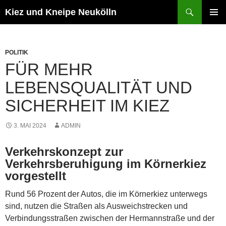
Zum
Suchen
Kiez und Kneipe Neukölln
Inhalt
PRIMÄR
springen
MENÜ
POLITIK
FÜR MEHR
LEBENSQUALITÄT UND
SICHERHEIT IM KIEZ
3. MAI 2024
ADMIN
Verkehrskonzept zur
Verkehrsberuhigung im Körnerkiez
vorgestellt
Rund 56 Prozent der Autos, die im Körnerkiez unterwegs
sind, nutzen die Straßen als Ausweichstrecken und
Verbindungsstraßen zwischen der Hermannstraße und der