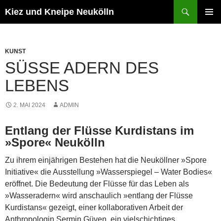
Zum
Suchen
Kiez und Kneipe Neukölln
Inhalt
PRIMÄR
springen
MENÜ
KUNST
SÜSSE ADERN DES L
EBENS
2. MAI 2024
ADMIN
Entlang der Flüsse Kurdistans im
»Spore« Neukölln
Zu ihrem einjährigen Bestehen hat die Neuköllner »Spore
Initiative« die Ausstellung »Wasserspiegel – Water Bodies«
eröffnet. Die Bedeutung der Flüsse für das Leben als
»Wasseradern« wird anschaulich »entlang der Flüsse
Kurdistans« gezeigt, einer kollaborativen Arbeit der
Anthropologin Şermin Güven, ein vielschichtiges