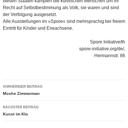
diesen Staaten kämpfen die kurdischen Menschen um ihr
Recht auf Selbstbestimmung als Volk, sie waren und sind
der Verfolgung ausgesetzt.
Alle Ausstellungen im »Spore« sind mehrsprachig bei freiem
Eintritt für Kinder und Erwachsene.
Spore Initiative/th
spore-initiative.org/de/,
Hermannstr. 86
Beitragsnavigation
VORHERIGER BEITRAG
Moshe Zimmerman
NÄCHSTER BEITRAG
Kunst im Klo