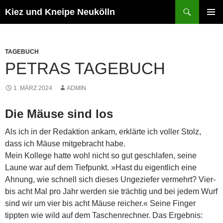
Zum
Suchen
Kiez und Kneipe Neukölln
Inhalt
PRIMÄR
springen
MENÜ
TAGEBUCH
PETRAS TAGEBUCH
1. MÄRZ 2024
ADMIN
Die Mäuse sind los
Als ich in der Redaktion ankam, erklärte ich voller Stolz,
dass ich Mäuse mitgebracht habe.
Mein Kollege hatte wohl nicht so gut geschlafen, seine
Laune war auf dem Tiefpunkt. »Hast du eigentlich eine
Ahnung, wie schnell sich dieses Ungeziefer vermehrt? Vier-
bis acht Mal pro Jahr werden sie trächtig und bei jedem Wurf
sind wir um vier bis acht Mäuse reicher.« Seine Finger
tippten wie wild auf dem Taschenrechner. Das Ergebnis: