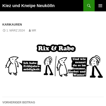
Zum
Suchen
Kiez und Kneipe Neukölln
Inhalt
PRIMÄR
springen
MENÜ
KARIKAUREN
1. MÄRZ 2024
MR
Beitragsnavigation
VORHERIGER BEITRAG