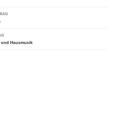
navigation
TRAG
n
AG
 und Hausmusik