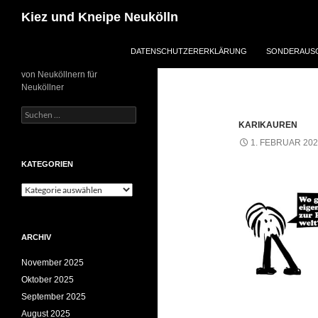
Zum
Suchen
Kiez und Kneipe Neukölln
Inhalt
springen
DATENSCHUTZERERKLÄRUNG
SONDERAUSG
von Neuköllnern für
Neuköllner
Suchen
nach:
KARIKAUREN
1. FEBRUAR 20
KATEGORIEN
Kategorien
ARCHIV
November 2025
Oktober 2025
September 2025
August 2025