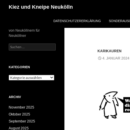
Zum
Suchen
Kiez und Kneipe Neukölln
Inhalt
springen
DATENSCHUTZERERKLÄRUNG
SONDERAUSG
von Neuköllnern für
Neuköllner
Suchen
nach:
KARIKAUREN
4. JANUAR 2024
KATEGORIEN
Kategorien
ARCHIV
November 2025
Oktober 2025
September 2025
August 2025