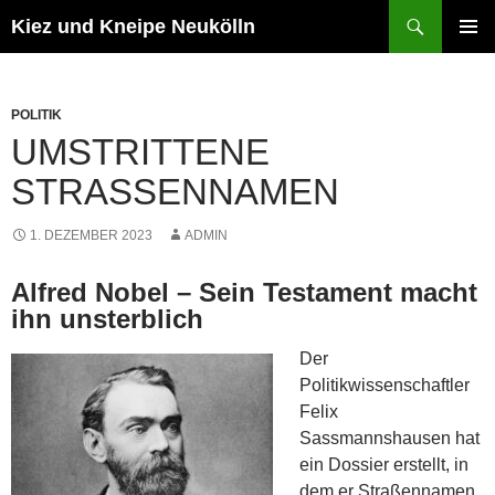
Zum
Suchen
Kiez und Kneipe Neukölln
Inhalt
PRIMÄR
springen
MENÜ
POLITIK
UMSTRITTENE
STRASSENNAMEN
1. DEZEMBER 2023
ADMIN
Alfred Nobel – Sein Testament macht
ihn unsterblich
Der
Politikwissenschaftler
Felix
Sassmannshausen hat
ein Dossier erstellt, in
dem er Straßennamen