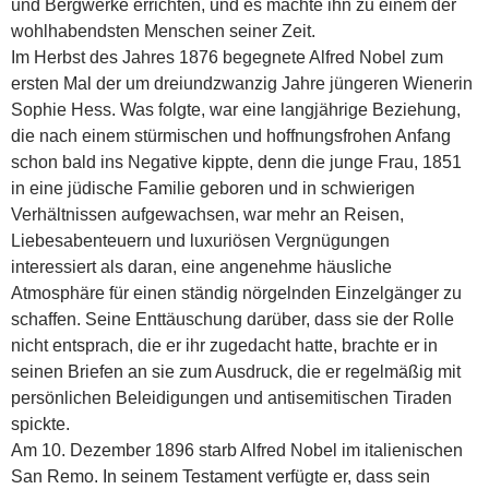
und Bergwerke errichten, und es machte ihn zu einem der
wohlhabendsten Menschen seiner Zeit.
Im Herbst des Jahres 1876 begegnete Alfred Nobel zum
ersten Mal der um dreiundzwanzig Jahre jüngeren Wienerin
Sophie Hess. Was folgte, war eine langjährige Beziehung,
die nach einem stürmischen und hoffnungsfrohen Anfang
schon bald ins Negative kippte, denn die junge Frau, 1851
in eine jüdische Familie geboren und in schwierigen
Verhältnissen aufgewachsen, war mehr an Reisen,
Liebesabenteuern und luxuriösen Vergnügungen
interessiert als daran, eine angenehme häusliche
Atmosphäre für einen ständig nörgelnden Einzelgänger zu
schaffen. Seine Enttäuschung darüber, dass sie der Rolle
nicht entsprach, die er ihr zugedacht hatte, brachte er in
seinen Briefen an sie zum Ausdruck, die er regelmäßig mit
persönlichen Beleidigungen und antisemitischen Tiraden
spickte.
Am 10. Dezember 1896 starb Alfred Nobel im italienischen
San Remo. In seinem Testament verfügte er, dass sein