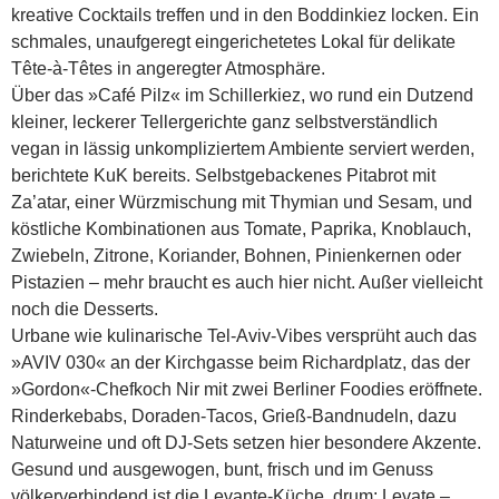
kreative Cocktails treffen und in den Boddinkiez locken. Ein
schmales, unaufgeregt eingerichetetes Lokal für delikate
Tête-à-Têtes in angeregter Atmosphäre.
Über das »Café Pilz« im Schillerkiez, wo rund ein Dutzend
kleiner, leckerer Tellergerichte ganz selbstverständlich
vegan in lässig unkompliziertem Ambiente serviert werden,
berichtete KuK bereits. Selbstgebackenes Pitabrot mit
Za’atar, einer Würzmischung mit Thymian und Sesam, und
köstliche Kombinationen aus Tomate, Paprika, Knoblauch,
Zwiebeln, Zitrone, Koriander, Bohnen, Pinienkernen oder
Pistazien – mehr braucht es auch hier nicht. Außer vielleicht
noch die Desserts.
Urbane wie kulinarische Tel-Aviv-Vibes versprüht auch das
»AVIV 030« an der Kirchgasse beim Richardplatz, das der
»Gordon«-Chefkoch Nir mit zwei Berliner Foodies eröffnete.
Rinderkebabs, Doraden-Tacos, Grieß-Bandnudeln, dazu
Naturweine und oft DJ-Sets setzen hier besondere Akzente.
Gesund und ausgewogen, bunt, frisch und im Genuss
völkerverbindend ist die Levante-Küche, drum: Levate –