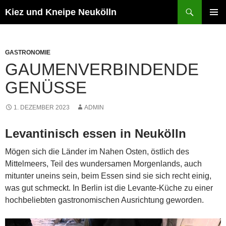
Zum
Suchen
Kiez und Kneipe Neukölln
Inhalt
PRIMÄR
springen
MENÜ
GASTRONOMIE
GAUMENVERBINDENDE
GENÜSSE
1. DEZEMBER 2023
ADMIN
Levantinisch essen in Neukölln
Mögen sich die Länder im Nahen Osten, östlich des
Mittelmeers, Teil des wundersamen Morgenlands, auch
mitunter uneins sein, beim Essen sind sie sich recht einig,
was gut schmeckt. In Berlin ist die Levante-Küche zu einer
hochbeliebten gastronomischen Ausrichtung geworden.