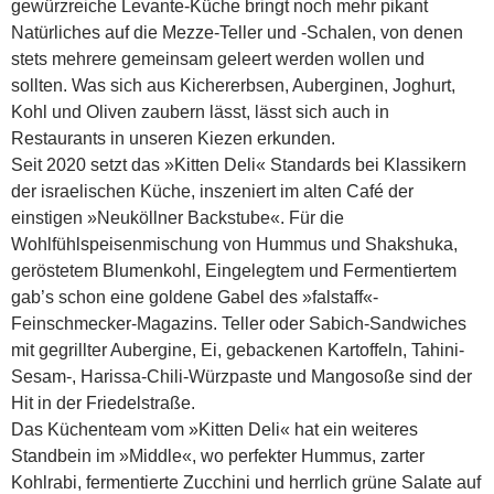
gewürzreiche Levante-Küche bringt noch mehr pikant
Natürliches auf die Mezze-Teller und -Schalen, von denen
stets mehrere gemeinsam geleert werden wollen und
sollten. Was sich aus Kichererbsen, Auberginen, Jog­hurt,
Kohl und Oliven zaubern lässt, lässt sich auch in
Restaurants in unseren Kiezen erkunden.
Seit 2020 setzt das »Kitten Deli« Standards bei Klassikern
der israelischen Küche, inszeniert im alten Café der
einstigen »Neuköllner Backstube«. Für die
Wohlfühlspeisenmischung von Hummus und Shakshuka,
ge­röstetem Blumenkohl, Eingelegtem und Fermentiertem
gab’s schon eine goldene Gabel des »falstaff«-
Feinschmecker-Magazins. Teller oder Sabich-Sandwiches
mit gegrillter Aubergine, Ei, gebackenen Kartoffeln, Tahini-
Sesam-, Harissa-Chili-Würzpaste und Mangosoße sind der
Hit in der Friedelstraße.
Das Küchenteam vom »Kitten Deli« hat ein weiteres
Standbein im »Middle«, wo perfekter Hummus, zarter
Kohlrabi, fermentierte Zucchini und herrlich grüne Salate auf