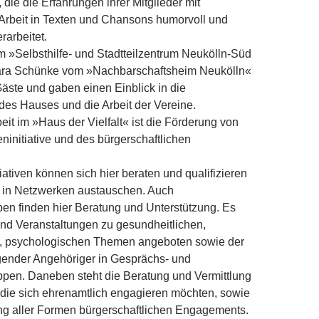
 die die Erfahrungen ihrer Mitglieder mit
Arbeit in Texten und Chansons humorvoll und
rarbeitet.
m »Selbsthilfe- und Stadtteilzentrum Neukölln-Süd
ara Schünke vom »Nachbarschaftsheim Neukölln«
äste und gaben einen Einblick in die
es Hauses und die Arbeit der Vereine.
eit im »Haus der Vielfalt« ist die Förderung von
eninitiative und des bürgerschaftlichen
iativen können sich hier beraten und qualifizieren
h in Netzwerken austauschen. Auch
pen finden hier Beratung und Unterstützung. Es
nd Veranstaltungen zu gesundheitlichen,
, psychologischen Themen angeboten sowie der
gender Angehöriger in Gesprächs- und
ppen. Daneben steht die Beratung und Vermittlung
die sich ehrenamtlich engagieren möchten, sowie
ng aller Formen bürgerschaftlichen Engagements.