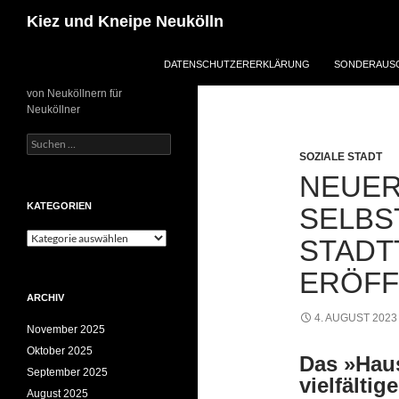
Zum
Suchen
Kiez und Kneipe Neukölln
Inhalt
springen
DATENSCHUTZERERKLÄRUNG
SONDERAUSG
von Neuköllnern für
Neuköllner
Suchen
nach:
SOZIALE STADT
NEUER
KATEGORIEN
SELBS
Kategorien
STADT
ERÖFF
ARCHIV
4. AUGUST 2023
November 2025
Oktober 2025
Das »Haus 
September 2025
vielfälti
August 2025