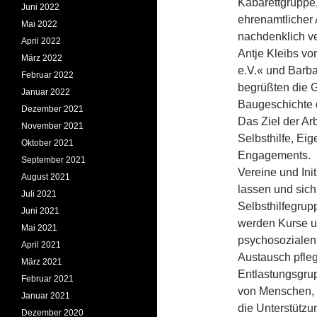
Kabarettgruppe,
Juni 2022
ehrenamtlicher 
Mai 2022
nachdenklich ve
April 2022
Antje Kleibs vo
März 2022
e.V.« und Barb
Februar 2022
begrüßten die G
Januar 2022
Baugeschichte d
Dezember 2021
Das Ziel der Arb
November 2021
Selbsthilfe, Eig
Oktober 2021
Engagements.
September 2021
Vereine und Init
August 2021
lassen und sic
Juli 2021
Selbsthilfegrup
Juni 2021
werden Kurse u
Mai 2021
psychosozialen
April 2021
Austausch pfle
März 2021
Entlastungsgru
Februar 2021
von Menschen, 
Januar 2021
die Unterstützu
Dezember 2020