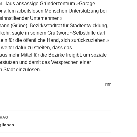
im Haus ansässige Gründerzentrum »Garage
vor allem arbeitslosen Menschen Unterstützung bei
sinnstiftender Unternehmen«.
nn (Grüne), Bezirksstadtrat für Stadtentwicklung,
ehr, sagte in seinem Grußwort: »Selbsthilfe darf
ein für die öffentliche Hand, sich zurückzuziehen.«
, weiter dafür zu streiten, dass das
s mehr Mittel für die Bezirke freigibt, um soziale
erstützen und damit das Versprechen einer
n Stadt einzulösen.
mr
navigation
TRAG
gliches