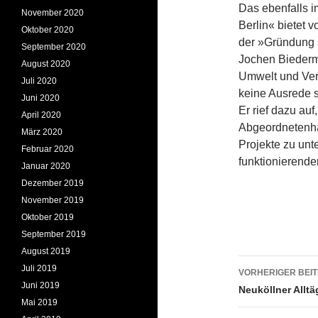
Das ebenfalls 
November 2020
Berlin« bietet 
Oktober 2020
der »Gründung 
September 2020
Jochen Biederma
August 2020
Umwelt und Verk
Juli 2020
keine Ausrede s
Juni 2020
Er rief dazu auf
April 2020
Abgeordnetenhau
März 2020
Projekte zu unt
Februar 2020
funktionierende
Januar 2020
Dezember 2019
November 2019
Oktober 2019
September 2019
August 2019
Beitrags
Juli 2019
VORHERIGER BEI
Juni 2019
Neuköllner Alltä
Mai 2019