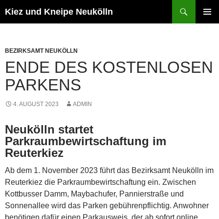
Zum
Suchen
Kiez und Kneipe Neukölln
Inhalt
PRIMÄR
springen
MENÜ
BEZIRKSAMT NEUKÖLLN
ENDE DES KOSTENLOSEN
PARKENS
4. AUGUST 2023
ADMIN
Neukölln startet
Parkraumbewirtschaftung im
Reuterkiez
Ab dem 1. November 2023 führt das Bezirks­amt Neukölln im
Reuterkiez die Parkraumbewirtschaftung ein. Zwischen
Kottbusser Damm, Maybachufer, Pannierstraße und
Sonnenallee wird das Parken gebührenpflichtig. Anwohner
benötigen dafür einen Parkausweis, der ab sofort online