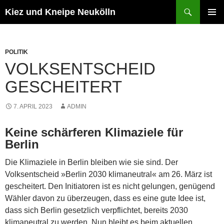
Zum
Suchen
Kiez und Kneipe Neukölln
Inhalt
PRIMÄR
springen
MENÜ
POLITIK
VOLKSENTSCHEID
GESCHEITERT
7. APRIL 2023
ADMIN
Keine schärferen Klimaziele für
Berlin
Die Klimaziele in Berlin bleiben wie sie sind. Der
Volksentscheid »Berlin 2030 klimaneutral« am 26. März ist
gescheitert. Den Initiatoren ist es nicht gelungen, genügend
Wähler davon zu überzeugen, dass es eine gute Idee ist,
dass sich Berlin gesetzlich verpflichtet, bereits 2030
klimaneutral zu werden. Nun bleibt es beim aktuellen