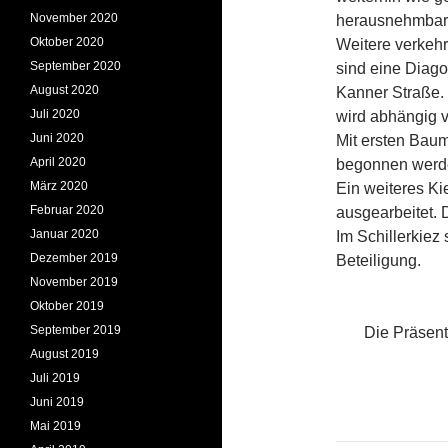
November 2020
herausnehmbare
Oktober 2020
Weitere verke
September 2020
sind eine Diag
August 2020
Kanner Straße.
Juli 2020
wird abhängig 
Juni 2020
Mit ersten Bau
April 2020
begonnen werd
März 2020
Ein weiteres Ki
Februar 2020
ausgearbeitet. 
Januar 2020
Im Schillerkiez
Dezember 2019
Beteiligung.
November 2019
Oktober 2019
September 2019
Die Präsenta
August 2019
Juli 2019
Juni 2019
Mai 2019