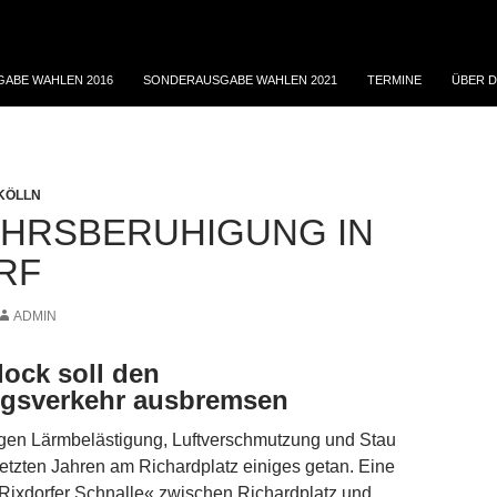
ABE WAHLEN 2016
SONDERAUSGABE WAHLEN 2021
TERMINE
ÜBER D
KÖLLN
HRSBERUHIGUNG IN
RF
ADMIN
lock soll den
gsverkehr ausbremsen
en Lärmbelästigung, Luftverschmutzung und Stau
 letzten Jahren am Richardplatz einiges getan. Eine
Rixdorfer Schnalle« zwischen Richardplatz und