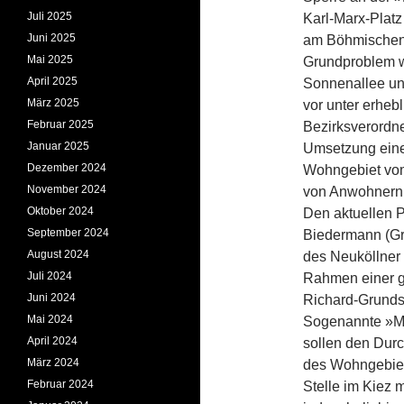
Juli 2025
Karl-Marx-Platz
Juni 2025
am Böhmischen 
Mai 2025
Grundproblem w
April 2025
Sonnenallee un
März 2025
vor unter erhe
Februar 2025
Bezirksverordn
Januar 2025
Umsetzung eine
Dezember 2024
Wohngebiet vom 
November 2024
von Anwohnern h
Oktober 2024
Den aktuellen P
September 2024
Biedermann (Gr
August 2024
des Neuköllner
Juli 2024
Rahmen einer gu
Juni 2024
Richard-Grundsc
Mai 2024
Sogenannte »Mo
April 2024
sollen den Dur
März 2024
des Wohngebiete
Februar 2024
Stelle im Kiez m