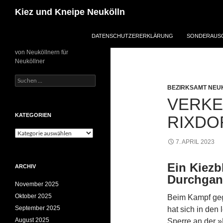
Zum
Suchen
Kiez und Kneipe Neukölln
Inhalt
springen
DATENSCHUTZERERKLÄRUNG
SONDERAUSG
von Neuköllnern für
Neuköllner
Suchen
nach:
BEZIRKSAMT NEU
VERKE
KATEGORIEN
RIXDO
Kategorien
7. APRIL 2023
Ein Kiezb
ARCHIV
Durchgan
November 2025
Oktober 2025
Beim Kampf geg
September 2025
hat sich in den
August 2025
Sperre an der »