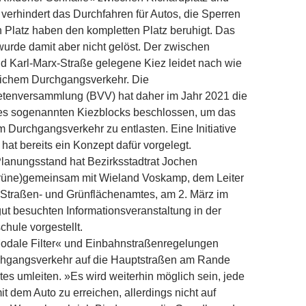
 verhindert das Durchfahren für Autos, die Sperren
Platz haben den kompletten Platz beruhigt. Das
urde damit aber nicht gelöst. Der zwischen
d Karl-Marx-Straße gelegene Kiez leidet nach wie
blichem Durchgangsverkehr. Die
etenversammlung (BVV) hat daher im Jahr 2021 die
s sogenannten Kiez­blocks beschlossen, um das
Durchgangsverkehr zu entlasten. Eine Initiative
at bereits ein Konzept dafür vorgelegt.
lanungsstand hat Bezirksstadtrat Jochen
üne)gemeinsam mit Wieland Voskamp, dem Leiter
 Straßen- und Grünflächenamtes, am 2. März im
t besuchten Informationsveranstaltung in der
hule vorgestellt.
dale Filter« und Einbahnstraßenregelungen
chgangsverkehr auf die Hauptstraßen am Rande
s umleiten. »Es wird weiterhin möglich sein, jede
it dem Auto zu erreichen, allerdings nicht auf