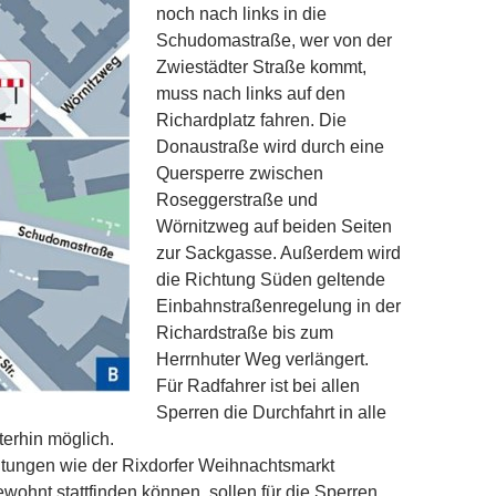
noch nach links in die
Schudomastraße, wer von der
Zwiestädter Straße kommt,
muss nach links auf den
Richardplatz fahren. Die
Donaustraße wird durch eine
Quersperre zwischen
Roseggerstraße und
Wörnitzweg auf beiden Seiten
zur Sackgasse. Außerdem wird
die Richtung Süden geltende
Einbahnstraßenregelung in der
Richardstraße bis zum
Herrnhuter Weg verlängert.
Für Radfahrer ist bei allen
Sperren die Durchfahrt in alle
erhin möglich.
ltungen wie der Rixdorfer Weihnachtsmarkt
ewohnt stattfinden können, sollen für die Sperren