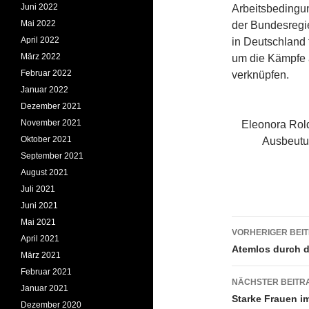
Juni 2022
Arbeitsbedingun
Mai 2022
der Bundesregier
April 2022
in Deutschland 
März 2022
um die Kämpfe a
Februar 2022
verknüpfen.
Januar 2022
Dezember 2021
November 2021
Eleonora Rold
Oktober 2021
Ausbeutun
September 2021
August 2021
Juli 2021
Juni 2021
Beitrags
Mai 2021
VORHERIGER BEI
April 2021
Atemlos durch di
März 2021
Februar 2021
NÄCHSTER BEITR
Januar 2021
Starke Frauen i
Dezember 2020