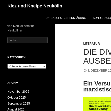
Zum
Suchen
Kiez und Kneipe Neukölln
Inhalt
springen
DATENSCHUTZERERKLÄRUNG
SONDERAUSG
von Neuköllnern für
Neuköllner
Suchen
nach:
LITERATUR
DIE DI
KATEGORIEN
AUSB
Kategorien
3. DEZEMBER 2
Ein Versu
ARCHIV
marxistis
November 2025
Oktober 2025
September 2025
August 2025