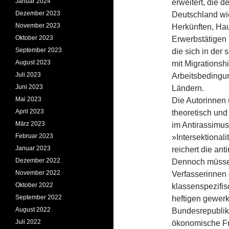
Januar 2024
erweitert, die d
Dezember 2023
Deutschland wie
November 2023
Herkünften, Hau
Oktober 2023
Erwerbstätigen
September 2023
die sich in de
August 2023
mit Migrationsh
Juli 2023
Arbeitsbedingun
Juni 2023
Ländern.
Mai 2023
Die Autorinnen 
April 2023
theoretisch und 
März 2023
im Antirassimus
Februar 2023
»Intersektional
Januar 2023
reichert die ant
Dezember 2022
Dennoch müssen
November 2022
Verfasserinnen d
Oktober 2022
klassenspezifisc
September 2022
heftigen gewerk
August 2022
Bundesrepublik
Juli 2022
ökonomische Fr