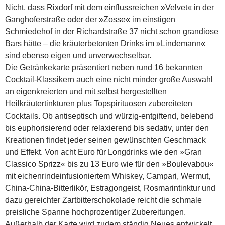
Nicht, dass Rixdorf mit dem einflussreichen »Velvet« in der
Ganghoferstraße oder der »Zosse« im einstigen
Schmiedehof in der Richardstraße 37 nicht schon grandiose
Bars hätte – die kräuterbetonten Drinks im »Lindemann«
sind ebenso eigen und unverwechselbar.
Die Getränkekarte präsentiert neben rund 16 bekannten
Cocktail-Klassikern auch eine nicht minder große Auswahl
an eigenkreierten und mit selbst hergestellten
Heilkräutertinkturen plus Topspirituosen zubereiteten
Cocktails. Ob antiseptisch und würzig-entgiftend, belebend
bis euphorisierend oder relaxierend bis sedativ, unter den
Kreationen findet jeder seinen gewünschten Geschmack
und Effekt. Von acht Euro für Longdrinks wie den »Gran
Classico Sprizz« bis zu 13 Euro wie für den »Boulevabou«
mit eichenrindeinfusioniertem Whiskey, Campari, Wermut,
China-China-Bitterlikör, Estragongeist, Rosmarintinktur und
dazu gereichter Zartbitterschokolade reicht die schmale
preisliche Spanne hochprozentiger Zubereitungen.
Außerhalb der Karte wird zudem ständig Neues entwickelt,