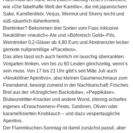
wie »Die fabelhafte Welt der Kamille«, die mit japanischem
Sake, Kamillenlikör, Verjus, Wermut und Sherry leicht und
süß-säuerlich daherkommt.
Biertrinker? Bekommen drei Sorten vom Fass inklusive
Neuköllner »neulich«-Ale und »Böhmisch Gold«-Pils,
Weintrinker 0,2-Gläser ab 4,80 Euro und Abstinenzler lecker
gemixte nullpromillige »Placebos«.
Das alles lässt sich auch herrlich im lauschig überrankten
Vorgarten trinken, von bis zu 60 Leuten gleichzeitig, wenn’s
sein muss. Von 17 bis 21 Uhr gibt’s seit Mitte Juli auch
»Neuköllner Aperitivo«, also kleinen Gaumenschmaus zum
Feierabend, besorgt zumeist in der Nachbarschaft: Frisches
Brot aus der »Königlichen Backstube«, »Peppikäse«,
Blutwurstritter-Knacker und andere Wurst, zitronig-scharfes
eigenes »Erwachsenen«-Pesto, Sardinen, Oliven oder
karamellisierten Knoblauch – und dazu vespertaugliche
Aperitivs.
Der Flammkuchen-Sonntag ist damit zunächst passé, aber