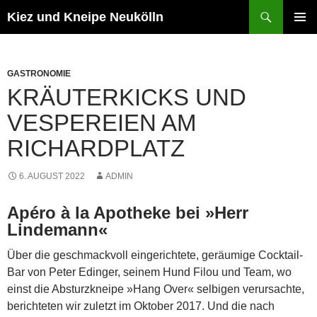
Zum
Suchen
Kiez und Kneipe Neukölln
Inhalt
PRIMÄR
springen
MENÜ
GASTRONOMIE
KRÄUTERKICKS UND
VESPEREIEN AM
RICHARDPLATZ
6. AUGUST 2022
ADMIN
Apéro à la Apotheke bei »Herr
Lindemann«
Über die geschmackvoll eingerichtete, geräumige Cocktail-
Bar von Peter Edinger, seinem Hund Filou und Team, wo
einst die Absturzkneipe »Hang Over« selbigen verursachte,
berichteten wir zuletzt im Oktober 2017. Und die nach