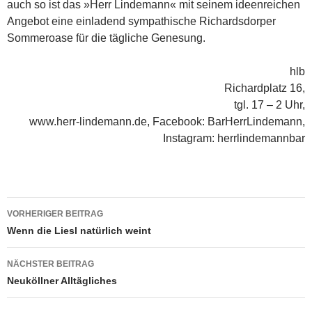
auch so ist das »Herr Lindemann« mit seinem ideenreichen
Angebot eine einladend sympathische Richardsdorper
Sommer­oase für die tägliche Genesung.
hlb
Richardplatz 16,
tgl. 17 – 2 Uhr,
www.herr-lindemann.de, Facebook: BarHerrLindemann,
Instagram: herrlindemannbar
Beitragsnavigation
VORHERIGER BEITRAG
Wenn die Liesl natürlich weint
NÄCHSTER BEITRAG
Neuköllner Alltägliches