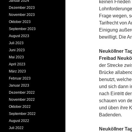
Januar 2024
keinen Frieden 
Dezember 2023
Lohnforderungen
November 2023
Frage wegen, s
Oktober 2023
Tarifrecht von 
September 2023
Einigung außer
August 2023
bewilligt. Die 
Juli 2023
Juni 2023
Neuköllner Tag
Mai 2023
Freibad Neuköl
April 2023
der Strecke zw
März 2023
Brücke allaben
Februar 2023
benutzt, welche
Januar 2023
und sich dann i
Dezember 2022
nach Eintritt d
November 2022
schauen von de
Oktober 2022
und üben ihre 
September 2022
Badenden.
August 2022
Juli 2022
Neuköllner Tag