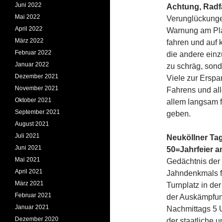
Juni 2022
Achtung, Radf
Mai 2022
Verunglückunge
April 2022
Warnung am Plat
März 2022
fahren und auf k
Februar 2022
die andere einz
Januar 2022
zu schräg, sond
Dezember 2021
Viele zur Ersp
November 2021
Fahrens und all
Oktober 2021
allem langsam f
September 2021
geben.
August 2021
Juli 2021
Neuköllner Tag
Juni 2021
50=Jahrfeier 
Mai 2021
Gedächtnis der 
April 2021
Jahndenkmals fi
März 2021
Turnplatz in de
Februar 2021
der Auskämpfun
Januar 2021
Nachmittags 5 U
Dezember 2020
der staatliche 