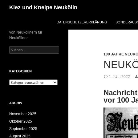
Zum
Suchen
Kiez und Kneipe Neukölln
Inhalt
springen
DATENSCHUTZERERKLÄRUNG
SONDERAUSG
von Neuköllnern für
Neuköllner
Suchen
nach:
100 JAHRE NEUK
NEUKÖ
KATEGORIEN
1. JULI 2022
Kategorien
Nachricht
vor 100 J
ARCHIV
November 2025
Oktober 2025
September 2025
August 2025