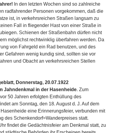
ahrer!
In den letzten Wochen sind so zahlreiche
n radfahrender Personen vorgekommen, daß die
ze ist, in verkehrsreichen Straßen langsam zu
einen Fall in fliegender Hast von einer Straße in
ubiegen. Schienen der Straßenbahn dürfen nicht
ern möglichst rechtwinklig überfahren werden. Da
arung von Fahrgeld ein Rad benutzen, und des
er Gefahren wenig kundig sind, sollten sie vor
ahren und Obacht an verkehrsreichen Stellen
eblatt, Donnerstag, 20.07.1922
am Jahndenkmal in der Hasenheide
. Zum
vor 50 Jahren erfolgten Enthüllung des
ndet am Sonntag, den 18. August d. J. Auf dem
r Hasenheide eine Erinnerungsfeier, verbunden mit
g des Schenkendorf=Wanderpreises statt.
hr findet die Gedächtnisfeier am Denkmal statt, zu
und städtische Behörden ihr Erscheinen bereits