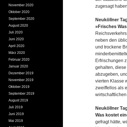
November 2020
zugesagt haben
Oktober 2020
September 2020
Neuköllner Tage
August 2020
»Frisches Was
Juli 2020
Reichsverkehrsm
Juni 2020
neben den übli
April 2020
und trockene Br
März 2020
minderbemittelt
Februar 2020
Erfrischungen z
Januar 2020
gehalten, diese
Dezember 2019
abzugeben, und
November 2019
vierten Klasse 
Oktober 2019
zweiffellos als
September 2019
wirtschaftliche
August 2019
Juli 2019
Neuköllner Tag
Juni 2019
Was kostet ei
Mai 2019
gefragt hätte, 