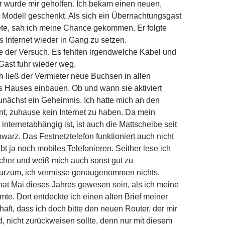
r wurde mir geholfen. Ich bekam einen neuen,
s Modell geschenkt. Als sich ein Übernachtungsgast
ete, sah ich meine Chance gekommen. Er folgte
s Internet wieder in Gang zu setzen.
te der Versuch. Es fehlten irgendwelche Kabel und
 Gast fuhr wieder weg.
h ließ der Vermieter neue Buchsen in allen
Hauses einbauen. Ob und wann sie aktiviert
unächst ein Geheimnis. Ich hatte mich an den
t, zuhause kein Internet zu haben. Da mein
nternet­abhängig ist, ist auch die Mattscheibe seit
warz. Das Festnetztelefon funktioniert auch nicht
bt ja noch mobiles Telefonieren. Seither lese ich
cher und weiß mich auch sonst gut zu
Kurzum, ich vermisse genaugenommen nichts.
at Mai dieses Jahres gewesen sein, als ich meine
mte. Dort entdeckte ich einen alten Brief meiner
haft, dass ich doch bitte den neuen Router, der mir
, nicht zurückweisen sollte, denn nur mit diesem