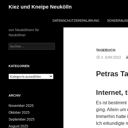
Zum
Suchen
Kiez und Kneipe Neukölln
Inhalt
springen
DATENSCHUTZERERKLÄRUNG
SONDERAUSG
von Neuköllnern für
Neuköllner
Suchen
nach:
TAGEBUCH
3. JUNI 2022
KATEGORIEN
Petras T
Kategorien
Internet, 
ARCHIV
Es ist bestimmt
November 2025
ging. Allein um
Oktober 2025
Immerhin hatte 
September 2025
Ich erkundigte 
August 2025