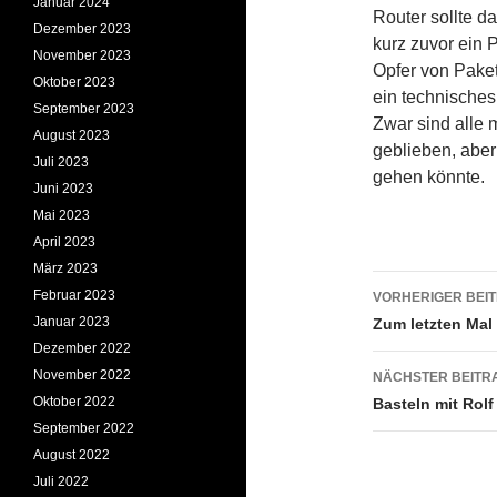
Januar 2024
Router sollte da
Dezember 2023
kurz zuvor ein 
November 2023
Opfer von Pake
Oktober 2023
ein technisches
September 2023
Zwar sind alle 
August 2023
geblieben, aber
Juli 2023
gehen könnte.
Juni 2023
Mai 2023
April 2023
März 2023
Beitrags
Februar 2023
VORHERIGER BEI
Januar 2023
Zum letzten Mal
Dezember 2022
November 2022
NÄCHSTER BEITR
Oktober 2022
Basteln mit Rolf
September 2022
August 2022
Juli 2022