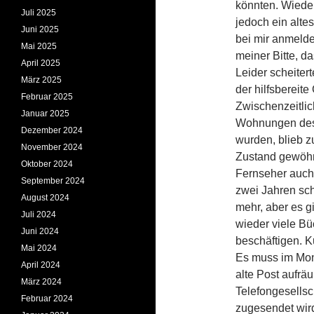
könnten. Wiede
Juli 2025
jedoch ein alte
Juni 2025
bei mir anmeld
Mai 2025
meiner Bitte, da
April 2025
Leider scheiter
März 2025
der hilfsbereite
Februar 2025
Zwischenzeitlic
Januar 2025
Wohnungen des 
Dezember 2024
wurden, blieb z
November 2024
Zustand gewöhn
Oktober 2024
Fernseher auch i
September 2024
zwei Jahren sch
August 2024
mehr, aber es gi
Juli 2024
wieder viele Bü
Juni 2024
beschäftigen. 
Mai 2024
Es muss im Mon
April 2024
alte Post aufräu
März 2024
Telefongesellsc
Februar 2024
zugesendet wird