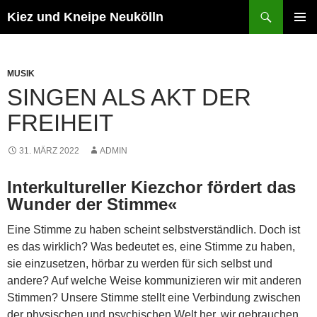
Zum
Suchen
Kiez und Kneipe Neukölln
Inhalt
PRIMÄR
springen
MENÜ
MUSIK
SINGEN ALS AKT DER
FREIHEIT
31. MÄRZ 2022
ADMIN
Interkultureller Kiezchor fördert das
Wunder der Stimme«
Eine Stimme zu haben scheint selbstverständlich. Doch ist
es das wirklich? Was bedeutet es, eine Stimme zu haben,
sie einzusetzen, hörbar zu werden für sich selbst und
andere? Auf welche Weise kommunizieren wir mit anderen
Stimmen? Unsere Stimme stellt eine Verbindung zwischen
der physischen und psychischen Welt her, wir gebrauchen