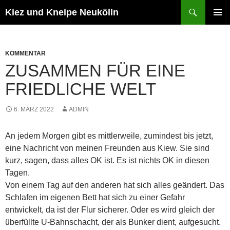
Zum
Suchen
Kiez und Kneipe Neukölln
Inhalt
PRIMÄR
springen
MENÜ
KOMMENTAR
ZUSAMMEN FÜR EINE
FRIEDLICHE WELT
6. MÄRZ 2022
ADMIN
An jedem Morgen gibt es mittlerweile, zumindest bis jetzt,
eine Nachricht von meinen Freunden aus Kiew. Sie sind
kurz, sagen, dass alles OK ist. Es ist nichts OK in diesen
Tagen.
Von einem Tag auf den anderen hat sich alles geändert. Das
Schlafen im eigenen Bett hat sich zu einer Gefahr
entwickelt, da ist der Flur sicherer. Oder es wird gleich der
überfüllte U-Bahnschacht, der als Bunker dient, aufgesucht.