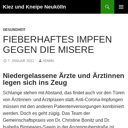
Zum
Suchen
Kiez und Kneipe Neukölln
Inhalt
PRIMÄR
springen
MENÜ
GESUNDHEIT
FIEBERHAFTES IMPFEN
GEGEN DIE MISERE
7. JANUAR 2022
ADMIN
Niedergelassene Ärzte und Ärztinnen
legen sich ins Zeug
Schlange stehen mit Abstand, das findet auch vor den Türen
von Ärztinnen- und Arztpraxen statt. Anti-Corona-Impfungen
müssen mit den anderen Patientenversorgungen kombiniert
werden. Doch es geht zügig. Das Team der
Gemeinschaftspraxis von Dr. Christine Bonitz und Dr.
Isabella Binnewies-Sawin in der Anzengruberstraße ist