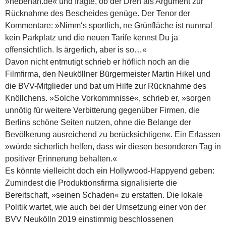
»nebenan.de« und fragte, ob der Dreh als Argument zur
Rücknahme des Bescheides genüge. Der Tenor der
Kommentare: »Nimm‘s sportlich, ne Grünfläche ist nunmal
kein Parkplatz und die neuen Tarife kennst Du ja
offensichtlich. Is ärgerlich, aber is so…«
Davon nicht entmutigt schrieb er höflich noch an die
Filmfirma, den Neuköllner Bürgermeister Martin Hikel und
die BVV-Mitglieder und bat um Hilfe zur Rücknahme des
Knöllchens. »Solche Vorkommnisse«, schrieb er, »sorgen
unnötig für weitere Verbitterung gegenüber Firmen, die
Berlins schöne Seiten nutzen, ohne die Belange der
Bevölkerung ausreichend zu berücksichtigen«. Ein Erlassen
»würde sicherlich helfen, dass wir diesen besonderen Tag in
positiver Erinnerung behalten.«
Es könnte vielleicht doch ein Hollywood-Happyend geben:
Zumindest die Produktionsfirma signalisierte die
Bereitschaft, »seinen Schaden« zu erstatten. Die lokale
Politik wartet, wie auch bei der Umsetzung einer von der
BVV Neukölln 2019 einstimmig beschlossenen