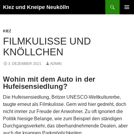
Zum
Suchen
Kiez und Kneipe Neukölln
Inhalt
PRIMÄR
springen
MENÜ
KIEZ
FILMKULISSE UND
KNÖLLCHEN
3. DEZEMBER 2021
ADMIN
Wohin mit dem Auto in der
Hufeisensiedlung?
Die Hufeisensiedlung, Britzer UNESCO-Weltkulturerbe,
taugte erneut als Filmkulisse. Gern wird hier gedreht, doch
nicht immer zur Freude der Anwohner. Zu oft ignoriert die
Politik hiesige Belange, wie zum Beispiel den ständigen
Durchgangsverkehr, das überhandnehmende Dealen, aber
auch die knappen Parkmöglichkeiten.