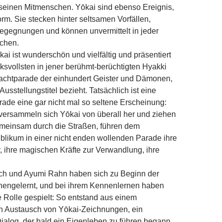
einen Mitmenschen. Yōkai sind ebenso Ereignis,
rm. Sie stecken hinter seltsamen Vorfällen,
egegnungen und können unvermittelt in jeder
uchen.
kai ist wunderschön und vielfältig und präsentiert
ksvollsten in jener berühmt-berüchtigten Hyakki
Nachtparade der einhundert Geister und Dämonen,
 Ausstellungstitel bezieht. Tatsächlich ist eine
ade eine gar nicht mal so seltene Erscheinung:
versammeln sich Yōkai von überall her und ziehen
meinsam durch die Straßen, führen dem
likum in einer nicht enden wollenden Parade ihre
or, ihre magischen Kräfte zur Verwandlung, ihre
h und Ayumi Rahn haben sich zu Beginn der
nengelernt, und bei ihrem Kennenlernen haben
 Rolle gespielt: So entstand aus einem
in Austausch von Yōkai-Zeichnungen, ein
Dialog, der bald ein Eigenleben zu führen begann.