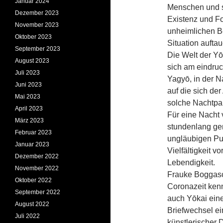
Januar 2024
Menschen und s
Dezember 2023
Existenz und Fo
November 2023
unheimlichen B
Oktober 2023
Situation aufta
September 2023
Die Welt der Yō
August 2023
sich am eindruc
Juli 2023
Yagyō, in der 
Juni 2023
auf die sich der
Mai 2023
solche Nachtpar
April 2023
Für eine Nacht 
März 2023
stundenlang ge
Februar 2023
ungläubigen Pub
Januar 2023
Vielfältigkeit v
Dezember 2022
Lebendigkeit.
November 2022
Frauke Boggasc
Oktober 2022
Coronazeit ken
September 2022
auch Yōkai eine
August 2022
Briefwechsel e
Juli 2022
künstlerischer 