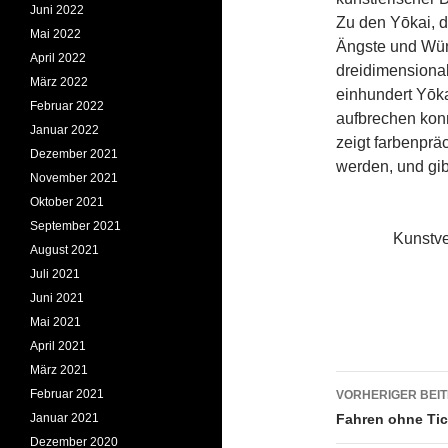
Juni 2022
Zu den Yōkai, 
Mai 2022
Ängste und Wüns
April 2022
dreidimensional
März 2022
einhundert Yōka
Februar 2022
aufbrechen kon
Januar 2022
zeigt farbenpräc
Dezember 2021
werden, und gi
November 2021
Oktober 2021
September 2021
Kunstve
August 2021
Juli 2021
Juni 2021
Mai 2021
April 2021
März 2021
Beitrags
Februar 2021
VORHERIGER BEI
Januar 2021
Fahren ohne Tic
Dezember 2020