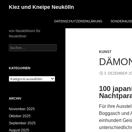
Zum
Suchen
Kiez und Kneipe Neukölln
Inhalt
springen
DATENSCHUTZERERKLÄRUNG
SONDERAUSG
von Neuköllnern für
Neuköllner
Suchen
nach:
KUNST
DÄMON
KATEGORIEN
3. DEZEMBER 2
Kategorien
100 japan
Nachtpar
ARCHIV
Für ihre Ausste
November 2025
Boggasch und A
Oktober 2025
einhundert Geis
September 2025
unterschiedlich
August 2025