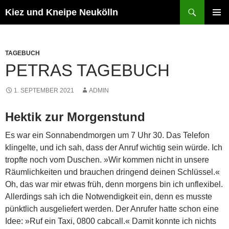
Zum
Suchen
Kiez und Kneipe Neukölln
Inhalt
PRIMÄR
springen
MENÜ
TAGEBUCH
PETRAS TAGEBUCH
1. SEPTEMBER 2021
ADMIN
Hektik zur Morgenstund
Es war ein Sonnabendmorgen um 7 Uhr 30. Das Telefon
klingelte, und ich sah, dass der Anruf wichtig sein würde. Ich
tropfte noch vom Duschen. »Wir kommen nicht in unsere
Räumlichkeiten und brauchen dringend deinen Schlüssel.«
Oh, das war mir etwas früh, denn morgens bin ich unflexibel.
Allerdings sah ich die Notwendigkeit ein, denn es musste
pünktlich ausgeliefert werden. Der Anrufer hatte schon eine
Idee: »Ruf ein Taxi, 0800 cabcall.« Damit konnte ich nichts