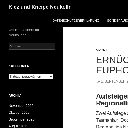
Zum
Suchen
Kiez und Kneipe Neukölln
Inhalt
springen
DATENSCHUTZERERKLÄRUNG
SONDERAUSG
von Neuköllnern für
Neuköllner
Suchen
nach:
SPORT
ERNÜC
KATEGORIEN
EUPHO
Kategorien
1. SEPTEMBER 
Aufsteige
ARCHIV
Regionall
November 2025
Oktober 2025
Zwei Aufstiege s
September 2025
Tasmania«. Doc
August 2025
Regionalliga No