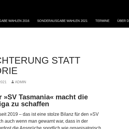
ABE WAHLEN 2016
SONDERAUSGABE WAHLEN 2021
TERMINE
ÜBER D
HTERUNG STATT
RIE
2021
ADMIN
r »SV Tasmania« macht die
iga zu schaffen
eit 2019 – das ist eine stolze Bilanz für den »SV
h auch wenn man gewarnt war, dass in der
rdost die Ansprüche sportlich wie organisatorisch