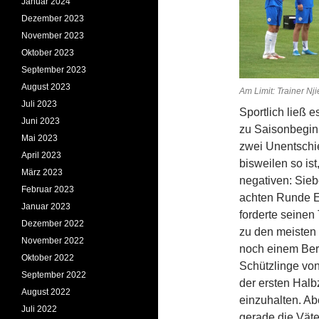
Januar 2024
Dezember 2023
November 2023
Oktober 2023
September 2023
August 2023
Am Limit: Trainer Nj
Juli 2023
Sportlich ließ 
Juni 2023
zu Saisonbegin
Mai 2023
zwei Unentschie
April 2023
bisweilen so ist
März 2023
negativen: Sieb
Februar 2023
achten Runde E
Januar 2023
forderte seinen 
Dezember 2022
zu den meisten 
November 2022
noch einem Beru
Oktober 2022
Schützlinge von
September 2022
der ersten Hal
August 2022
einzuhalten. Ab
Juli 2022
gerade die Vät