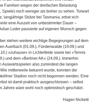
e Familien wegen der dreifachen Belastung
g, Spiele) noch weniger als bisher zu sehen. Torwart
, langjährige Stütze bei Tasmania, erbat sich
weile eine Auszeit von unbestimmter Dauer –
Julian Loder pausierte auf eigenen Wunsch gegen
ber stehen weitere wichtige Begegnungen auf dem
n Auerbach (01.09.), Fürstenwalde (19.09.) und
3.10.) »zuhause« in Lichterfelde sowie bei »Tennis
9.) und dem »Berliner AK« (24.09.). Immerhin
en Auswärtsspielen also zumindest die langen
 Wie mittlerweile bekannt wurde, konnten die
uköllner Stadion noch nicht begonnen werden. Eine
bst ist damit praktisch ausgeschlossen – selbst
 Jahres wäre wohl noch optimistisch geschätzt.
Hagen Nickelé