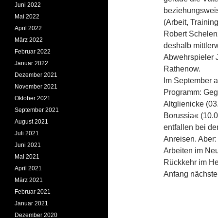
Juni 2022
beziehungsweis
Mai 2022
(Arbeit, Trainin
April 2022
Robert Schelenz
März 2022
deshalb mittler
Februar 2022
Abwehrspieler 
Januar 2022
Rathenow.
Dezember 2021
Im September a
November 2021
Programm: Gege
Oktober 2021
Altglienicke (0
September 2021
Borussia« (10.0
August 2021
entfallen bei d
Juli 2021
Anreisen. Aber:
Juni 2021
Arbeiten im Ne
Mai 2021
Rückkehr im Her
April 2021
Anfang nächsten
März 2021
Februar 2021
Januar 2021
Dezember 2020