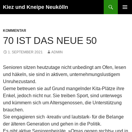
Zum
Suchen
Kiez und Kneipe Neukölln
Inhalt
PRIMÄR
springen
MENÜ
KOMMENTAR
70 IST DAS NEUE 50
1. SEPTEMBER 2021
ADMIN
Senioren sitzen heutzutage nicht unbedingt am Ofen, lesen
und häkeln, sie sind in aktivem, unternehmungslustigem
Unruhezustand.
Gerne betreuen sie auf Grund mangelnder Kita-Plätze ihre
Enkel, jedoch nicht nur. Sie treiben Sport, sind unterwegs
und kümmern sich um Altersgenossen, die Unterstützung
brauchen.
Sie engagieren sich -kreativ und lautstark- für die Belange
der älteren Generation und gehen in die Politik.
Es gibt aktive Seniorenbeiräte, »Omas gegen rechts« und in